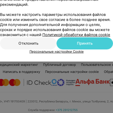
рекомендаций.
Дмитрий Викторович
Нет отзывов
Вы можете настроить параметры использования файлов
Стаж 19 лет
•
Первая категория
Ста
cookie или изменить свое согласие в более позднее время.
Массажист • Детский массажист
Мед
Для получения дополнительной информации о целях,
сроках и порядке использования файлов cookie вы можете
Нет информации о месте работы
Нет
ознакомиться с нашей
Политикой обработки файлов cookie
Отклонить
Принять
Персональные настройки Cookie
едицинский маркетинг
Публичный договор
Пользовательское 
Написать в поддержку
Персональные настройки cookie
Обра
б», УНП 191700409
| 220012, Республика Беларусь, г. Минск, улица Толбухина, 2, п
Служба поддержки
+375 291212755