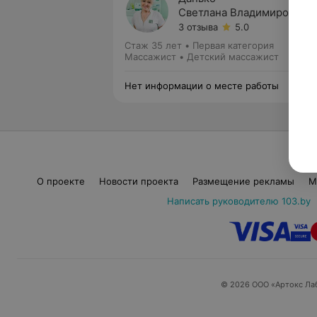
Светлана Владимировна
3 отзыва
5.0
Стаж 35 лет
•
Первая категория
Массажист • Детский массажист
Нет информации о месте работы
О проекте
Новости проекта
Размещение рекламы
М
Написать руководителю 103.by
© 2026 ООО «Артокс Ла