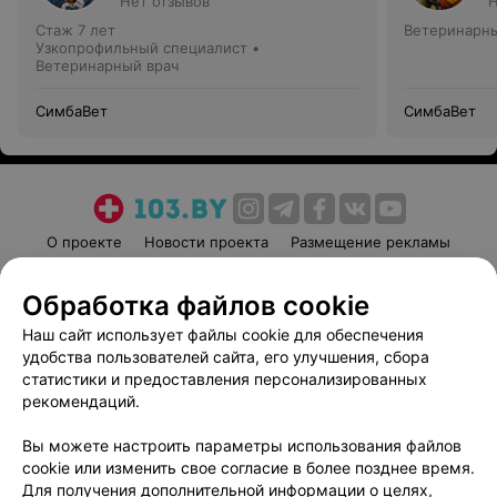
Нет отзывов
Н
Стаж 7 лет
Ветеринарны
Узкопрофильный специалист •
Ветеринарный врач
СимбаВет
СимбаВет
О проекте
Новости проекта
Размещение рекламы
Медицинский маркетинг
Публичный договор
Обработка файлов cookie
Пользовательское соглашение
Способы оплаты
Наш сайт использует файлы cookie для обеспечения
Вакансии
Партнеры
удобства пользователей сайта, его улучшения, сбора
Написать руководителю 103.by
статистики и предоставления персонализированных
Написать в поддержку
рекомендаций.
Персональные настройки cookie
Вы можете настроить параметры использования файлов
Обработка персональных данных
cookie или изменить свое согласие в более позднее время.
Для получения дополнительной информации о целях,