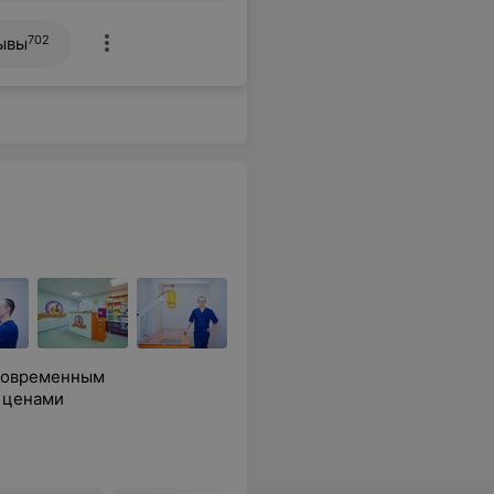
702
ывы
 современным
 ценами