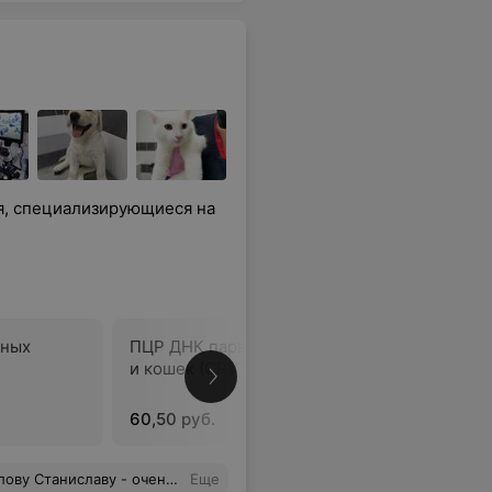
я, специализирующиеся на
пных
ПЦР ДНК парвовирусов собак
ПЦР Комп
и кошек (CPV, FPV)
Mycoplas
Chlamidia
60,50 руб.
154 руб.
шних назначений и дорогих лекарств. Спасибо ему большое!
Еще