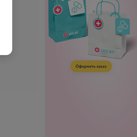
ндартный)
ОАК + БАК (развёрнутый)
.
95,58 руб.