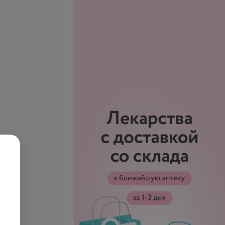
 тест определение
Мазок, соскоб
крови
(взятие+микроскопия)
е
уточняйте