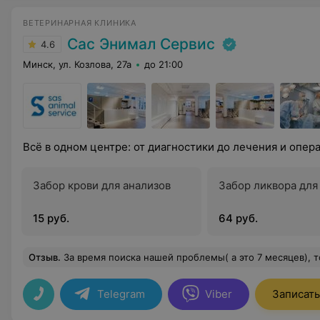
ВЕТЕРИНАРНАЯ КЛИНИКА
Сас Энимал Сервис
4.6
Минск, ул. Козлова, 27а
до 21:00
Всё в одном центре: от диагностики до лечения и опера
Забор крови для анализов
Забор ликвора для
15 руб.
64 руб.
Отзыв
.
За время поиска нашей проблемы( а это 7 месяцев), только здесь за одну консультацию и одно исследование нам наши причину нашего недуга! Да, по стоимости чуть, выше чем в остальных клиниках, НО!!! Сколько бы мы сэкономили времени и д
Telegram
Viber
Записать