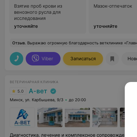
Взятие проб крови из
Мазок-отпечаток
венозного русла для
исследования
уточняйте
уточняйте
Отзыв
.
Выражаю огромную благодарность ветклинике «Главный хвост»! Всегда радует возможность записаться на удобное время. Персонал и врачи — высокие профессионалы с большим сердцем. 
Viber
Записаться
Нов
ВЕТЕРИНАРНАЯ КЛИНИКА
А-вет
5.0
Минск, ул. Карбышева, 9/3
до 20:00
Диагностика, лечение и комплексное сопровождение ко