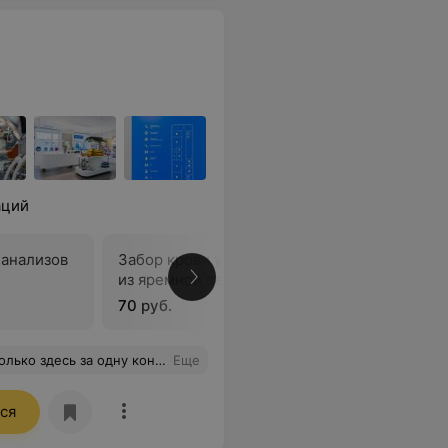
ций
 анализов
Забор крови у донора в пакет
Холецист
из яремной вены
контрол
70 руб.
35 руб.
енег! Так что я благодарна всем ребятам, кто был как-то причастен к постановке диагноза нашей собаке!
Еще
ся