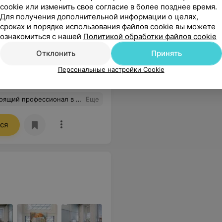
cookie или изменить свое согласие в более позднее время.
Для получения дополнительной информации о целях,
сроках и порядке использования файлов cookie вы можете
ознакомиться с нашей
Политикой обработки файлов cookie
Отклонить
Принять
БАК (развёрнутый)
БАК (ста
Персональные настройки Cookie
68,78 руб.
58,78 руб
й сфере и замечательный человек!
Еще
ся