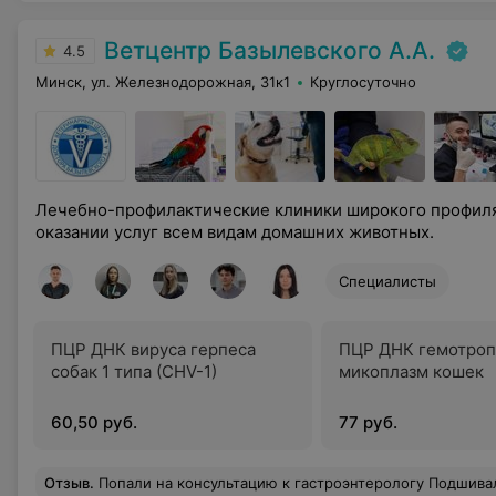
Ветцентр Базылевского А.А.
4.5
Минск, ул. Железнодорожная, 31к1
Круглосуточно
Лечебно-профилактические клиники широкого профил
оказании услуг всем видам домашних животных.
Специалисты
ПЦР ДНК вируса герпеса
ПЦР ДНК гемотро
собак 1 типа (CHV-1)
микоплазм кошек
60,50 руб.
77 руб.
Отзыв
.
Попали на консультацию к гастроэнтерологу Подшивалову Станиславу - очень довольны! Помог с проблемой, с которой мучились год, без ли