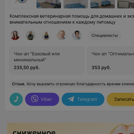
Комплексная ветеринарная помощь для домашних и экз
внимательным отношением к каждому питомцу
Специалисты
Чек-ап "Базовый или
Чек-ап "Оптималь
минимальный"
235,50 руб.
353 руб.
Отзыв
.
Хочу выразить огромную благодарность врачам клиники «Компаньон». На прием в клинику мы попали после нескольких дней безуспешного лечения и нашей кошки в трех клиниках, нигде не могли установить правильный диагноз, кроме капельниц никакого лечения ,с каждым днем становилось только хуже. Врачи клиники - это действительно настоящие профессионалы - хирург и УЗИ - диагност Ленгинович Наталья Леонидовна и гастроэнтеролог Сильванович Валерия Васильевна совместно провели прием, был сделан рентген и УЗИ органов ЖКТ, выявлена причина нарушения пищеварения и в тот же день кошке сделали операцию. Весь период реабилитации врачи клиники были на связи, постоянно контролировали состояние. Клиника «Компа
Viber
Telegram
Записать