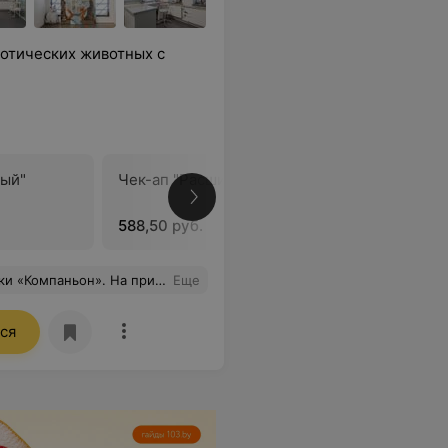
отических животных с
ный"
Чек-ап "Расширенный"
17-ОН Пр
588,50 руб.
33 руб.
ньон» это действительно команда настоящих профессионалов , за время реабилитации мы общались со многими врачами клиники - врач- анестезиолог Каркина Надежда Ивановна; Козлов Андрей Сергеевич,Бугримова Анастасия-все очень грамотные внимательные врачи. Спасибо за помощь и высокопрофессиональный подход.
Еще
ся