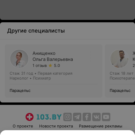
Другие специалисты
Анищенко
Ольга Валерьевна
1 отзыв
5.0
2
Стаж 31 год
•
Первая категория
Стаж 18 лет
Нарколог • Психиатр
Психотерапе
Парацельс
Парацельс
О проекте
Новости проекта
Размещение рекламы
Медицинский маркетинг
Публичный договор