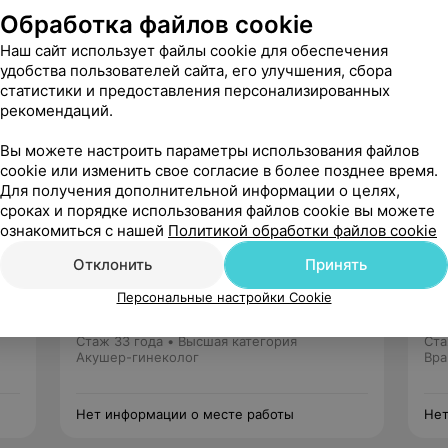
Обработка файлов cookie
Наш сайт использует файлы cookie для обеспечения
удобства пользователей сайта, его улучшения, сбора
ции по программе «Гинекологическая
статистики и предоставления персонализированных
рекомендаций.
Вы можете настроить параметры использования файлов
cookie или изменить свое согласие в более позднее время.
Для получения дополнительной информации о целях,
сроках и порядке использования файлов cookie вы можете
ознакомиться с нашей
Политикой обработки файлов cookie
Отклонить
Принять
Плотникова
Александра Витальевна
Персональные настройки Cookie
5 отзывов
5.0
Стаж 33 года
•
Высшая категория
Ста
Акушер-гинеколог
Вра
Нет информации о месте работы
Нет