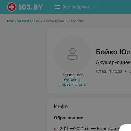
Все рубрики
Консультация врача
•
Бойко Юлия Викторовна
Бойко Юл
Акушер-гинек
Стаж 4 года • 
Нет отзывов
Оставить
первый отзыв
Инфо
Образование:
2015
—
2021 гг.
—
Белорусский г