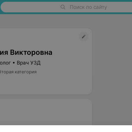
Поиск по сайту
ия Викторовна
олог • Врач УЗД
Вторая категория
осударственный медицинский