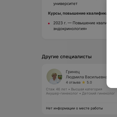
университет
Курсы, повышение квалификации:
2023 г. — Повышение квалифика
эндокринология»
Другие специалисты
Гринец
Людмила Васильевна
4 отзыва
5.0
Стаж 46 лет
•
Высшая категория
Акушер-гинеколог • Детский гинеколог
Нет информации о месте работы