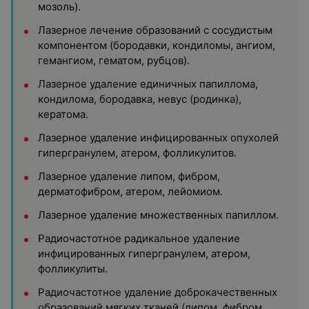
мозоль).
Лазерное лечение образований с сосудистым
компонентом (бородавки, кондиломы, ангиом,
гемангиом, гематом, рубцов).
Лазерное удаление единичных папиллома,
кондилома, бородавка, невус (родинка),
кератома.
Лазерное удаление инфицированных опухолей
гипергранулем, атером, фолликулитов.
Лазерное удаление липом, фибром,
дерматофибром, атером, лейомиом.
Лазерное удаление множественных папиллом.
Радиочастотное радикальное удаление
инфицированных гипергранулем, атером,
фолликулиты.
Радиочастотное удаление доброкачественных
образований мягких тканей (липом, фибром,