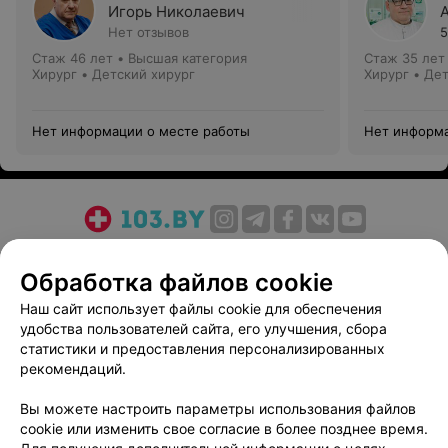
Игорь Николаевич
Нет отзывов
5
Стаж 46 лет
•
Высшая категория
Стаж 35 лет
Хирург • Детский хирург
Хирург • Де
Нет информации о месте работы
Нет информа
О проекте
Новости проекта
Размещение рекламы
Обработка файлов cookie
Медицинский маркетинг
Публичный договор
Пользовательское соглашение
Способы оплаты
Наш сайт использует файлы cookie для обеспечения
удобства пользователей сайта, его улучшения, сбора
Вакансии
Партнеры
статистики и предоставления персонализированных
Написать руководителю 103.by
рекомендаций.
Написать в поддержку
Вы можете настроить параметры использования файлов
Персональные настройки cookie
cookie или изменить свое согласие в более позднее время.
Обработка персональных данных