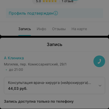
5.0
1 отзыв
Профиль подтвержден
Запись
Инфо
Отзывы
На карте
Запись
А Клиника
Могилев, пер. Комиссариатский, 29/1
до 21:00
Консультация врача-хирурга (нейрохирурга)
первой квалификационной категории
44,03 руб.
Запись доступна только по телефону