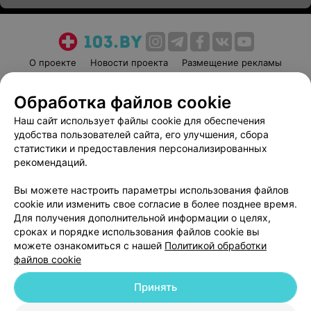
О проекте
Новости проекта
Размещение рекламы
Медицинский маркетинг
Публичный договор
Обработка файлов cookie
Пользовательское соглашение
Способы оплаты
Наш сайт использует файлы cookie для обеспечения
Вакансии
Партнеры
удобства пользователей сайта, его улучшения, сбора
Написать руководителю 103.by
статистики и предоставления персонализированных
Написать в поддержку
рекомендаций.
Персональные настройки cookie
Вы можете настроить параметры использования файлов
Обработка персональных данных
cookie или изменить свое согласие в более позднее время.
Для получения дополнительной информации о целях,
сроках и порядке использования файлов cookie вы
можете ознакомиться с нашей
Политикой обработки
файлов cookie
Принять
© 2026 ООО «Артокс Лаб», УНП 191700409
| 220012, Республика Беларусь,
г. Минск, улица Толбухина, 2, пом. 16 | help@103.by