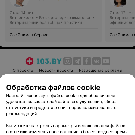
Стаж 14 лет
Стаж 17 лет
Вет. онколог • Вет. ортопед-травматолог •
Ветеринарны
Ветеринарный врач общей практики
офтальмолог 
Сас Энимал Сервис
Сас Энимал 
О проекте
Новости проекта
Размещение рекламы
Медицинский маркетинг
Публичный договор
Обработка файлов cookie
Пользовательское соглашение
Способы оплаты
Наш сайт использует файлы cookie для обеспечения
Вакансии
Партнеры
удобства пользователей сайта, его улучшения, сбора
Написать руководителю 103.by
статистики и предоставления персонализированных
Написать в поддержку
рекомендаций.
Персональные настройки cookie
Вы можете настроить параметры использования файлов
Обработка персональных данных
cookie или изменить свое согласие в более позднее время.