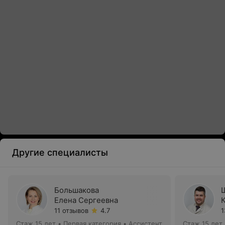
Другие специалисты
Большакова
Елена Сергеевна
11 отзывов
4.7
1
Стаж 15 лет
•
Первая категория
•
Ассистент
Стаж 15 лет