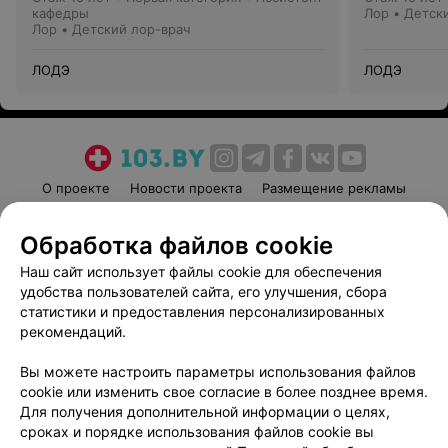
кафедры
Лор • Детск
Лор • Детский лор-врач
ЛОДЭ
ЛОДЭ
О проекте
Новости проекта
Размещение рекламы
Медицинский маркетинг
Публичный договор
Обработка файлов cookie
Пользовательское соглашение
Способы оплаты
Наш сайт использует файлы cookie для обеспечения
Вакансии
Партнеры
удобства пользователей сайта, его улучшения, сбора
Написать руководителю 103.by
статистики и предоставления персонализированных
Написать в поддержку
рекомендаций.
Персональные настройки cookie
Вы можете настроить параметры использования файлов
Обработка персональных данных
cookie или изменить свое согласие в более позднее время.
Для получения дополнительной информации о целях,
сроках и порядке использования файлов cookie вы