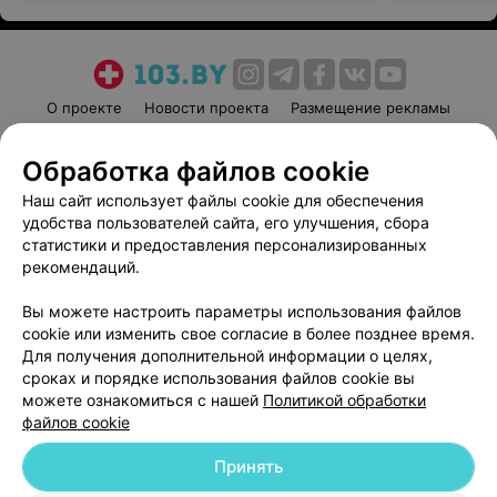
О проекте
Новости проекта
Размещение рекламы
Медицинский маркетинг
Публичный договор
Обработка файлов cookie
Пользовательское соглашение
Способы оплаты
Наш сайт использует файлы cookie для обеспечения
Вакансии
Партнеры
удобства пользователей сайта, его улучшения, сбора
Написать руководителю 103.by
статистики и предоставления персонализированных
Написать в поддержку
рекомендаций.
Персональные настройки cookie
Вы можете настроить параметры использования файлов
Обработка персональных данных
cookie или изменить свое согласие в более позднее время.
Для получения дополнительной информации о целях,
сроках и порядке использования файлов cookie вы
можете ознакомиться с нашей
Политикой обработки
файлов cookie
Принять
© 2026 ООО «Артокс Лаб», УНП 191700409
| 220012, Республика Беларусь,