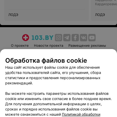
Кардиоревм
ЛОДЭ
ЛОДЭ
О проекте
Новости проекта
Размещение рекламы
Медицинский маркетинг
Публичный договор
Обработка файлов cookie
Пользовательское соглашение
Способы оплаты
Наш сайт использует файлы cookie для обеспечения
Вакансии
Партнеры
удобства пользователей сайта, его улучшения, сбора
Написать руководителю 103.by
статистики и предоставления персонализированных
Написать в поддержку
рекомендаций.
Персональные настройки cookie
Вы можете настроить параметры использования файлов
Обработка персональных данных
cookie или изменить свое согласие в более позднее время.
Для получения дополнительной информации о целях,
сроках и порядке использования файлов cookie вы
можете ознакомиться с нашей
Политикой обработки