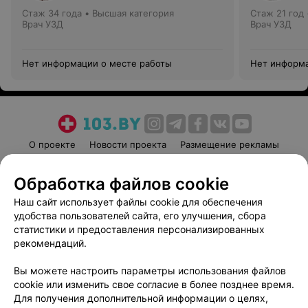
Стаж 34 года
•
Высшая категория
Стаж 21 год
Врач УЗД
Врач УЗД
Нет информации о месте работы
Нет информа
О проекте
Новости проекта
Размещение рекламы
Медицинский маркетинг
Публичный договор
Обработка файлов cookie
Пользовательское соглашение
Способы оплаты
Наш сайт использует файлы cookie для обеспечения
Вакансии
Партнеры
удобства пользователей сайта, его улучшения, сбора
Написать руководителю 103.by
статистики и предоставления персонализированных
Написать в поддержку
рекомендаций.
Персональные настройки cookie
Вы можете настроить параметры использования файлов
Обработка персональных данных
cookie или изменить свое согласие в более позднее время.
Для получения дополнительной информации о целях,