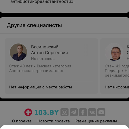
антибиотикорезистентности».
Другие специалисты
Василевский
Антон Сергеевич
Нет отзывов
Н
Стаж 40 лет
•
Высшая категория
Стаж 42 год
Анестезиолог-реаниматолог
Педиатр • Н
реаниматол
Нет информации о месте работы
Нет информа
О проекте
Новости проекта
Размещение рекламы