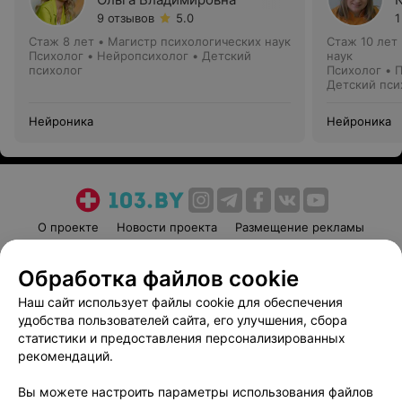
9 отзывов
5.0
1
Стаж 8 лет
•
Магистр психологических наук
Стаж 10 лет
Психолог • Нейропсихолог • Детский
наук
психолог
Психолог • 
Детский пси
Нейроника
Нейроника
О проекте
Новости проекта
Размещение рекламы
Медицинский маркетинг
Публичный договор
Обработка файлов cookie
Пользовательское соглашение
Способы оплаты
Наш сайт использует файлы cookie для обеспечения
Вакансии
Партнеры
удобства пользователей сайта, его улучшения, сбора
Написать руководителю 103.by
статистики и предоставления персонализированных
Написать в поддержку
рекомендаций.
Персональные настройки cookie
Вы можете настроить параметры использования файлов