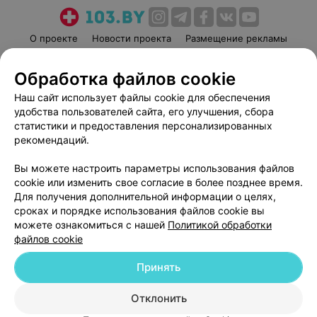
О проекте
Новости проекта
Размещение рекламы
Медицинский маркетинг
Публичный договор
Обработка файлов cookie
Пользовательское соглашение
Способы оплаты
Наш сайт использует файлы cookie для обеспечения
Вакансии
Партнеры
удобства пользователей сайта, его улучшения, сбора
Написать руководителю 103.by
статистики и предоставления персонализированных
Написать в поддержку
рекомендаций.
Персональные настройки cookie
Вы можете настроить параметры использования файлов
Обработка персональных данных
cookie или изменить свое согласие в более позднее время.
Для получения дополнительной информации о целях,
сроках и порядке использования файлов cookie вы
можете ознакомиться с нашей
Политикой обработки
файлов cookie
Принять
© 2026 ООО «Артокс Лаб», УНП 191700409
| 220012, Республика Беларусь,
г. Минск, улица Толбухина, 2, пом. 16 | help@103.by
Отклонить
Служба поддержки
+375 291212755