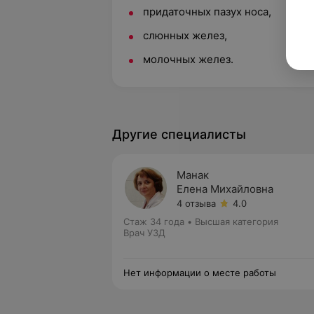
придаточных пазух носа,
слюнных желез,
молочных желез.
Другие специалисты
Манак
Елена Михайловна
4 отзыва
4.0
Стаж 34 года
•
Высшая категория
Врач УЗД
Нет информации о месте работы