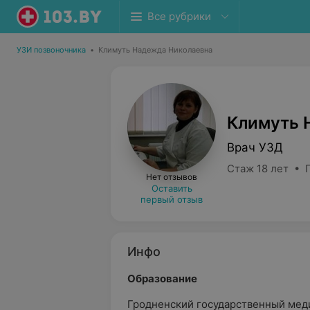
Все рубрики
УЗИ позвоночника
•
Климуть Надежда Николаевна
Климуть 
Врач УЗД
Стаж 18 лет • П
Нет отзывов
Оставить
первый отзыв
Инфо
Образование
Гродненский государственный меди