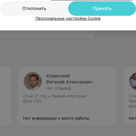
Отклонить
Принять
Персональные настройки Cookie
Хованский
Виталий Алексеевич
Нет отзывов
Стаж 21 год
•
Первая категория
Ста
Врач УЗД
Вра
диа
Нет информации о месте работы
Нет