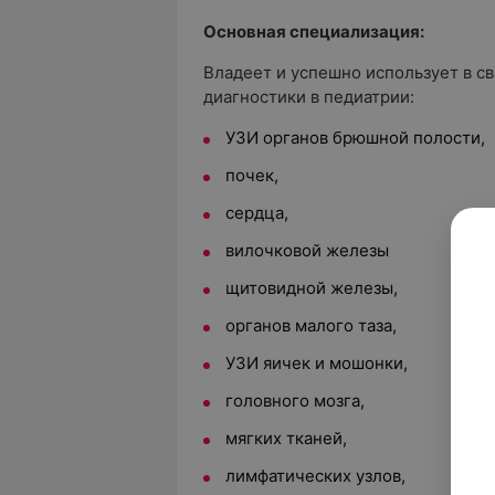
Основная специализация:
Владеет и успешно использует в св
диагностики в педиатрии:
УЗИ органов брюшной полости,
почек,
сердца,
вилочковой железы
щитовидной железы,
органов малого таза,
УЗИ яичек и мошонки,
головного мозга,
мягких тканей,
лимфатических узлов,