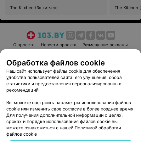
The Kitchen (Зэ китчен)
The Kitchen 
О проекте
Новости проекта
Размещение рекламы
Медицинский маркетинг
Публичный договор
Обработка файлов cookie
Пользовательское соглашение
Способы оплаты
Наш сайт использует файлы cookie для обеспечения
Вакансии
Партнеры
удобства пользователей сайта, его улучшения, сбора
Написать руководителю 103.by
статистики и предоставления персонализированных
Написать в поддержку
рекомендаций.
Персональные настройки cookie
Вы можете настроить параметры использования файлов
Обработка персональных данных
cookie или изменить свое согласие в более позднее время.
Для получения дополнительной информации о целях,
сроках и порядке использования файлов cookie вы
можете ознакомиться с нашей
Политикой обработки
файлов cookie