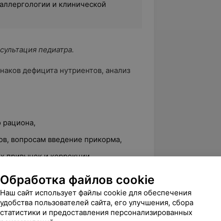
 аллергологии и клинической
сультация педиатра.
наков дефицита нутриентов, анализ
 рациона,
в, вопросам введение прикорма,
х привычек и коррекции
Обработка файлов cookie
ми» .
Наш сайт использует файлы cookie для обеспечения
удобства пользователей сайта, его улучшения, сбора
статистики и предоставления персонализированных