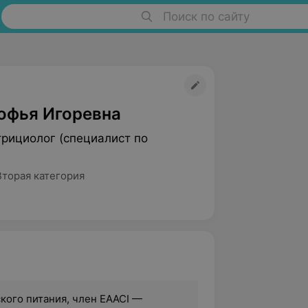
Поиск по сайту
офья Игоревна
трициолог (специалист по
Вторая категория
ского питания, член EAACI —