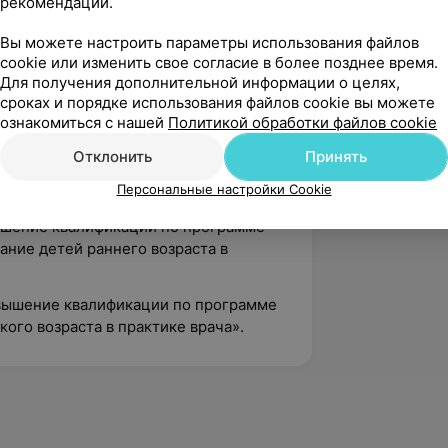
рекомендаций.
ственный медицинский университет»
Вы можете настроить параметры использования файлов
cookie или изменить свое согласие в более позднее время.
Для получения дополнительной информации о целях,
тернатура по специальности
сроках и порядке использования файлов cookie вы можете
ознакомиться с нашей
Политикой обработки файлов cookie
овышение квалификации по программе
Отклонить
Принять
остики и лечения нервной системы у
Персональные настройки Cookie
овышение квалификации по программе
ание детей раннего возраста в
Повышение квалификации по программе
ого возраста в практике врача».