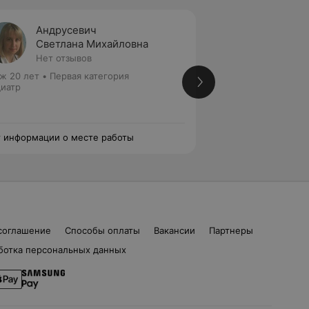
Андрусевич
Саван
Светлана Михайловна
Ирина
Нет отзывов
Нет от
ж 20 лет
•
Первая категория
Стаж 43 года
•
Вы
иатр
Кандидат медицинс
Педиатр • Детский
 информации о месте работы
Нет информации о
соглашение
Способы оплаты
Вакансии
Партнеры
ботка персональных данных