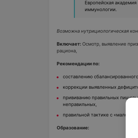
Европейская академия
иммунологии.
Возможна нутрициологическая кон
Включает:
Осмотр, выявление приз
рациона,
Рекомендации по:
составлению сбалансированного
коррекции выявленных дефицито
прививанию правильных пищевы
неправильных,
правильной тактике с «малоежка
Образование: