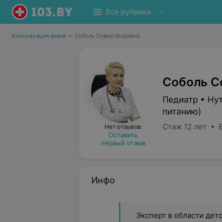
Все рубрики
Консультация врача
•
Соболь Софья Игоревна
Соболь С
Педиатр • Ну
питанию)
Стаж 12 лет • 
Нет отзывов
Оставить
первый отзыв
Инфо
Эксперт в области дет