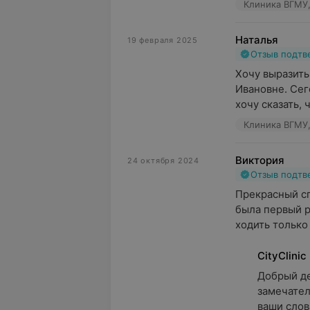
Клиника ВГМУ,
Наталья
19 февраля 2025
Отзыв подт
Хочу выразить
Ивановне. Сег
хочу сказать, ч
Клиника ВГМУ,
Виктория
24 октября 2024
Отзыв подт
Прекрасный сп
была первый ра
ходить только к
CityClinic
Добрый де
замечател
ваши слов