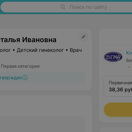
Поиск по сайту
аталья Ивановна
олог • Детский гинеколог • Врач
Кл
Ви
 Первая категория
твержден
Первичная
38,36 ру
гинеколог
категории