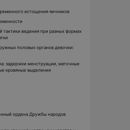
временного истощения яичников
ременности
й тактики ведения при разных формах
атки
ружных половых органов девочки:
а: задержки менструации, маточные
ые кровяные выделения
венный ордена Дружбы народов