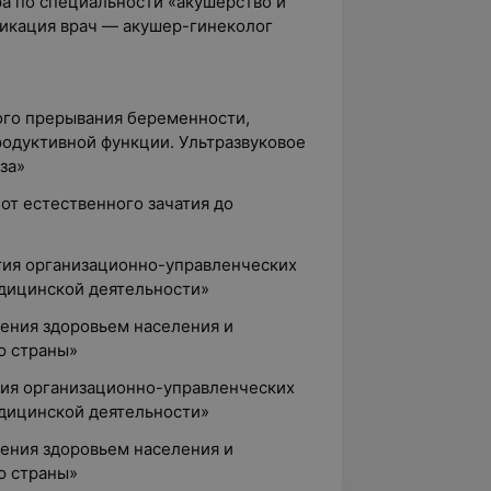
ра по специальности «акушерство и
фикация врач — акушер-гинеколог
ого прерывания беременности,
одуктивной функции. Ультразвуковое
за»
 от естественного зачатия до
ятия организационно-управленческих
дицинской деятельности»
ления здоровьем населения и
ю страны»
ятия организационно-управленческих
дицинской деятельности»
ления здоровьем населения и
ю страны»