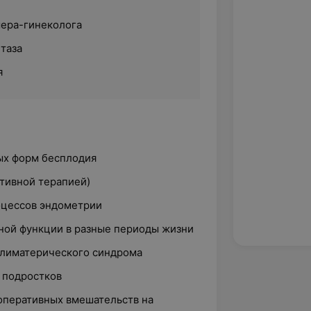
ера-гинеколога
таза
я
ых форм бесплодия
тивной терапией)
оцессов эндометрии
ной функции в разные периоды жизни
лиматерического синдрома
 подростков
оперативных вмешательств на