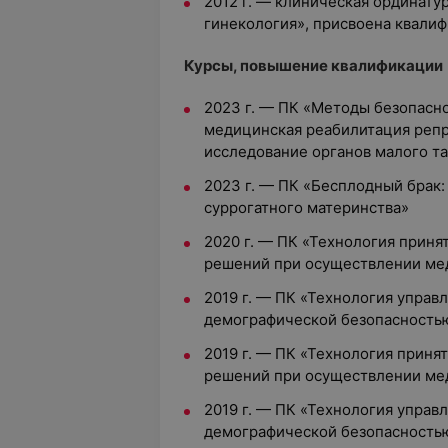
2012 г. — клиническая ординату
гинекология», присвоена квали
Курсы, повышение квалификации
2023 г. — ПК «Методы безопасн
медицинская реабилитация репр
исследование органов малого та
2023 г. — ПК «Бесплодный брак:
суррогатного материнства»
2020 г. — ПК «Технология прин
решений при осуществлении ме
2019 г. — ПК «Технология управ
демографической безопасность
2019 г. — ПК «Технология прин
решений при осуществлении ме
2019 г. — ПК «Технология управ
демографической безопасность