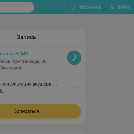
Избранное
Войти
Запись
иника ВГМУ
тебск, пр-т Победы, 20
Выходной
 консультация акушера-
б.
а 1 квалификационной
Записаться