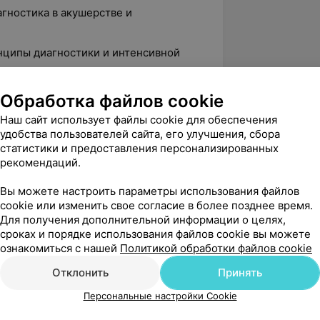
агностика в акушерстве и
нципы диагностики и интенсивной
ных и рожениц с акушерской
Обработка файлов cookie
звуковой диагностики»
Наш сайт использует файлы cookie для обеспечения
ояние в акушерстве и гинекологии»
удобства пользователей сайта, его улучшения, сбора
статистики и предоставления персонализированных
остояния плода»
рекомендаций.
агностика в акушерстве и
Вы можете настроить параметры использования файлов
cookie или изменить свое согласие в более позднее время.
Для получения дополнительной информации о целях,
щь в акушерстве и гинекологии»
сроках и порядке использования файлов cookie вы можете
екология»
ознакомиться с нашей
Политикой обработки файлов cookie
Отклонить
Принять
Персональные настройки Cookie
-гинеколог Витебского городской