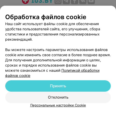
О проекте
Новости проекта
Размещение рекламы
Обработка файлов cookie
Медицинский маркетинг
Публичный договор
Пользовательское соглашение
Способы оплаты
Наш сайт использует файлы cookie для обеспечения
удобства пользователей сайта, его улучшения, сбора
Вакансии
Партнеры
статистики и предоставления персонализированных
Написать руководителю 103.by
рекомендаций.
Написать в поддержку
Вы можете настроить параметры использования файлов
Персональные настройки cookie
cookie или изменить свое согласие в более позднее время.
Обработка персональных данных
Для получения дополнительной информации о целях,
сроках и порядке использования файлов cookie вы
можете ознакомиться с нашей
Политикой обработки
файлов cookie
Принять
© 2026 ООО «Артокс Лаб», УНП 191700409
| 220012, Республика Беларусь,
Отклонить
г. Минск, улица Толбухина, 2, пом. 16 | help@103.by
Персональные настройки Cookie
Служба поддержки
+375 291212755