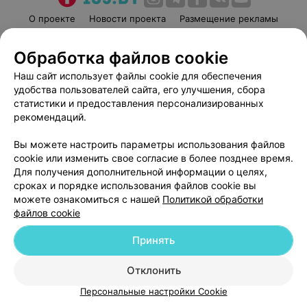
О проекте
Новости проекта
Размещение рекламы
Медицинский маркетинг
Публичный договор
Обработка файлов cookie
Пользовательское соглашение
Способы оплаты
Наш сайт использует файлы cookie для обеспечения
Вакансии
Партнеры
удобства пользователей сайта, его улучшения, сбора
Написать руководителю 103.by
статистики и предоставления персонализированных
Написать в поддержку
рекомендаций.
Персональные настройки cookie
Вы можете настроить параметры использования файлов
Обработка персональных данных
cookie или изменить свое согласие в более позднее время.
Для получения дополнительной информации о целях,
сроках и порядке использования файлов cookie вы
можете ознакомиться с нашей
Политикой обработки
файлов cookie
Принять
© 2026 ООО «Артокс Лаб», УНП 191700409
| 220012, Республика Беларусь,
г. Минск, улица Толбухина, 2, пом. 16 | help@103.by
Отклонить
Служба поддержки
+375 291212755
Персональные настройки Cookie