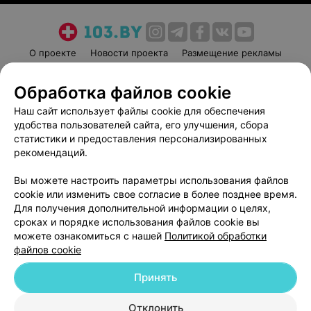
О проекте
Новости проекта
Размещение рекламы
Медицинский маркетинг
Публичный договор
Обработка файлов cookie
Пользовательское соглашение
Способы оплаты
Наш сайт использует файлы cookie для обеспечения
Вакансии
Партнеры
удобства пользователей сайта, его улучшения, сбора
Написать руководителю 103.by
статистики и предоставления персонализированных
Написать в поддержку
рекомендаций.
Персональные настройки cookie
Вы можете настроить параметры использования файлов
Обработка персональных данных
cookie или изменить свое согласие в более позднее время.
Для получения дополнительной информации о целях,
сроках и порядке использования файлов cookie вы
можете ознакомиться с нашей
Политикой обработки
файлов cookie
Принять
© 2026 ООО «Артокс Лаб», УНП 191700409
| 220012, Республика Беларусь,
г. Минск, улица Толбухина, 2, пом. 16 | help@103.by
Отклонить