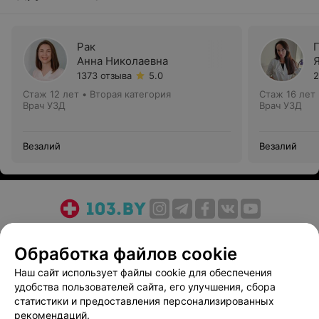
Рак
Анна Николаевна
1373 отзыва
5.0
2
Стаж 12 лет
•
Вторая категория
Стаж 16 лет
Врач УЗД
Врач УЗД
Везалий
Везалий
О проекте
Новости проекта
Размещение рекламы
Обработка файлов cookie
Медицинский маркетинг
Публичный договор
Пользовательское соглашение
Способы оплаты
Наш сайт использует файлы cookie для обеспечения
удобства пользователей сайта, его улучшения, сбора
Вакансии
Партнеры
статистики и предоставления персонализированных
Написать руководителю 103.by
рекомендаций.