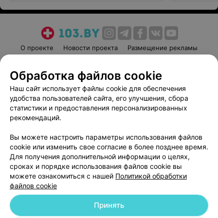
О проекте
Новости проекта
Размещение рекламы
Медицинский маркетинг
Публичный договор
Обработка файлов cookie
Пользовательское соглашение
Способы оплаты
Наш сайт использует файлы cookie для обеспечения
Вакансии
Партнеры
удобства пользователей сайта, его улучшения, сбора
Написать руководителю 103.by
статистики и предоставления персонализированных
Написать в поддержку
рекомендаций.
Персональные настройки cookie
Вы можете настроить параметры использования файлов
Обработка персональных данных
cookie или изменить свое согласие в более позднее время.
Для получения дополнительной информации о целях,
сроках и порядке использования файлов cookie вы
можете ознакомиться с нашей
Политикой обработки
файлов cookie
Принять
© 2026 ООО «Артокс Лаб», УНП 191700409
| 220012, Республика Беларусь,