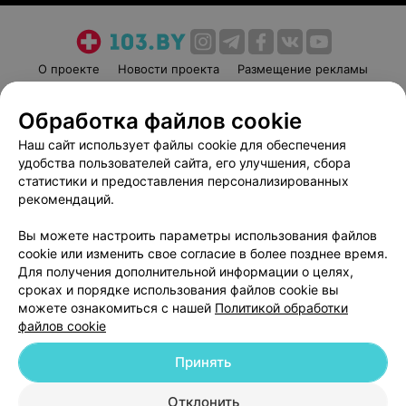
О проекте
Новости проекта
Размещение рекламы
Медицинский маркетинг
Публичный договор
Обработка файлов cookie
Пользовательское соглашение
Способы оплаты
Наш сайт использует файлы cookie для обеспечения
Вакансии
Партнеры
удобства пользователей сайта, его улучшения, сбора
Написать руководителю 103.by
статистики и предоставления персонализированных
Написать в поддержку
рекомендаций.
Персональные настройки cookie
Вы можете настроить параметры использования файлов
Обработка персональных данных
cookie или изменить свое согласие в более позднее время.
Для получения дополнительной информации о целях,
сроках и порядке использования файлов cookie вы
можете ознакомиться с нашей
Политикой обработки
файлов cookie
Принять
© 2026 ООО «Артокс Лаб», УНП 191700409
| 220012, Республика Беларусь,
г. Минск, улица Толбухина, 2, пом. 16 | help@103.by
Отклонить