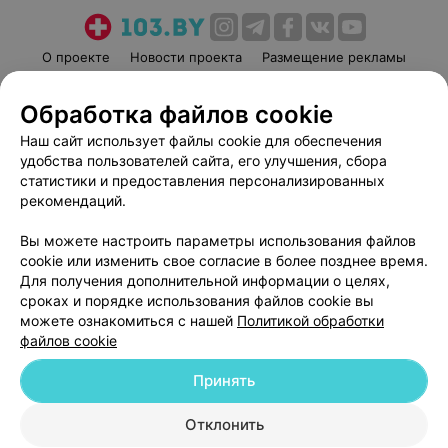
О проекте
Новости проекта
Размещение рекламы
Медицинский маркетинг
Публичный договор
Обработка файлов cookie
Пользовательское соглашение
Способы оплаты
Наш сайт использует файлы cookie для обеспечения
Вакансии
Партнеры
удобства пользователей сайта, его улучшения, сбора
Написать руководителю 103.by
статистики и предоставления персонализированных
Написать в поддержку
рекомендаций.
Персональные настройки cookie
Вы можете настроить параметры использования файлов
Обработка персональных данных
cookie или изменить свое согласие в более позднее время.
Для получения дополнительной информации о целях,
сроках и порядке использования файлов cookie вы
можете ознакомиться с нашей
Политикой обработки
файлов cookie
Принять
© 2026 ООО «Артокс Лаб», УНП 191700409
| 220012, Республика Беларусь,
г. Минск, улица Толбухина, 2, пом. 16 | help@103.by
Отклонить
Служба поддержки
+375 291212755