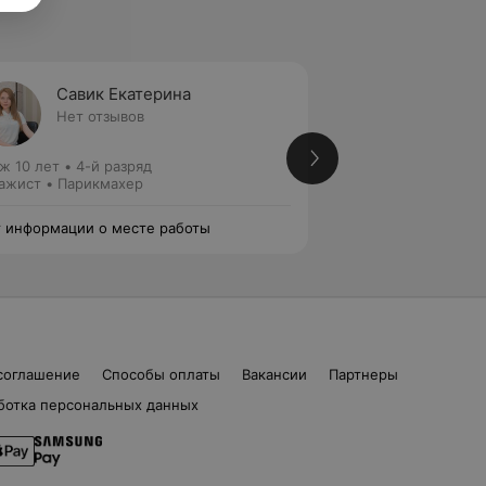
Савик Екатерина
Севко
Нет отзывов
Нет от
ж 10 лет
•
4-й разряд
Стаж 9 лет
•
4-й р
ажист • Парикмахер
Визажист • Парик
 информации о месте работы
Нет информации о
соглашение
Способы оплаты
Вакансии
Партнеры
ботка персональных данных