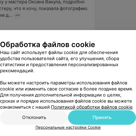
у у мастера Оксана Вакула, подробно 
теру, что я хочу, показала фотографию. 
м д...
ер!!! Работа всегда выполняется 
Обработка файлов cookie
Очень приятная девушка.
Наш сайт использует файлы cookie для обеспечения
удобства пользователей сайта, его улучшения, сбора
nts
статистики и предоставления персонализированных
рекомендаций.
Очень приятно было находиться у 
Вы можете настроить параметры использования файлов
cookie или изменить свое согласие в более позднее время.
а. Долго искала хорошие руки для своих 
Для получения дополнительной информации о целях,
волос.
сроках и порядке использования файлов cookie вы можете
nts
ознакомиться с нашей
Политикой обработки файлов cookie
Отклонить
Принять
зать ещё
Персональные настройки Cookie