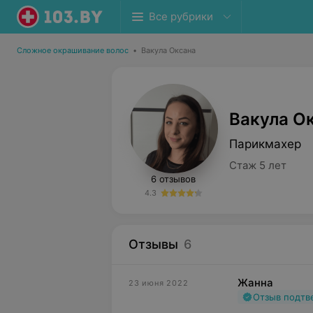
Все рубрики
Сложное окрашивание волос
•
Вакула Оксана
Вакула О
Парикмахер
Стаж 5 лет
6 отзывов
4.3
Отзывы
6
Жанна
23 июня 2022
Отзыв подт