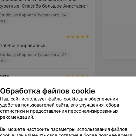
куратные. Спасибо большое Анастасии!
 Studio, ул.Кирилла Туровского, 24
nts
та! Всё понравилось.
 Studio, ул.Кирилла Туровского, 24
nts
хнач
Обработка файлов cookie
 Studio, ул.Кирилла Туровского, 24
Наш сайт использует файлы cookie для обеспечения
nts
удобства пользователей сайта, его улучшения, сбора
статистики и предоставления персонализированных
зать ещё
рекомендаций.
Вы можете настроить параметры использования файлов
cookie или изменить свое согласие в более позднее время.