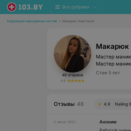
Все рубрики
Коррекция нарощенных ногтей
•
Макарюк Анастасия
Макарюк 
Мастер маник
Мастер маник
Стаж 5 лет
48 отзывов
4.9
Отзывы
48
4.9
Nailing
Аноним
2 июля 2021
Работой очень 