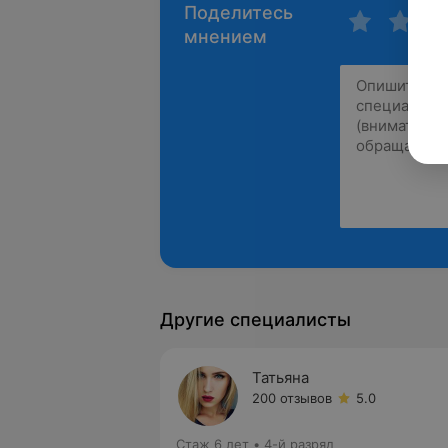
Поделитесь
мнением
Другие специалисты
Татьяна
200 отзывов
5.0
Стаж 6 лет
•
4-й разряд