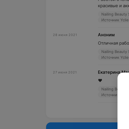
красивые и ак
Nailing Beauty
Источник Yclie
Аноним
28 июня 2021
Отличная рабо
Nailing Beauty
Источник Yclie
Екатерина Ма
27 июня 2021
♥️
Nailing Beauty
Источник Yclie
Пока