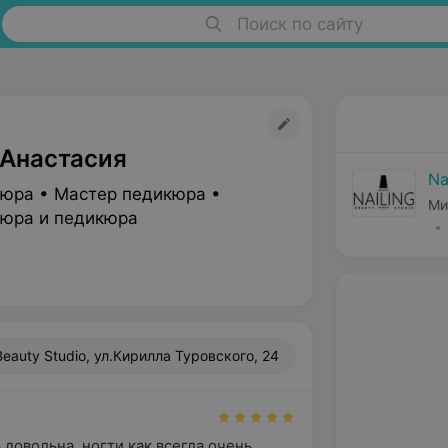
Поиск по сайту
Анастасия
Na
юра • Мастер педикюра •
Ми
юра и педикюра
 Beauty Studio, ул.Кирилла Туровского, 24
довольна, ногти как всегда очень 