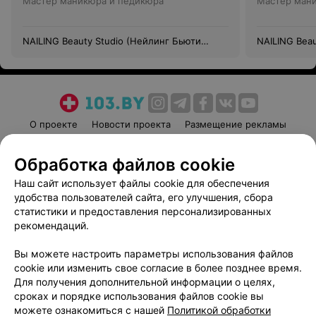
Мастер маникюра и педикюра
Мастер ман
NAILING Beauty Studio (Нейлинг Бьюти
NAILING Bea
Студия)
Студия)
О проекте
Новости проекта
Размещение рекламы
Медицинский маркетинг
Публичный договор
Обработка файлов cookie
Пользовательское соглашение
Способы оплаты
Наш сайт использует файлы cookie для обеспечения
Вакансии
Партнеры
удобства пользователей сайта, его улучшения, сбора
Написать руководителю 103.by
статистики и предоставления персонализированных
Написать в поддержку
рекомендаций.
Персональные настройки cookie
Вы можете настроить параметры использования файлов
Обработка персональных данных
cookie или изменить свое согласие в более позднее время.
Для получения дополнительной информации о целях,
сроках и порядке использования файлов cookie вы
можете ознакомиться с нашей
Политикой обработки