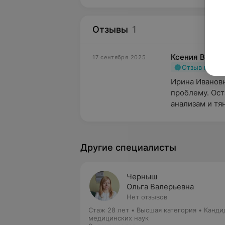
Отзывы
1
Ксения В.
17 сентября 2025
Отзыв подт
Ирина Ивановн
проблему. Ост
анализам и тян
Другие специалисты
Черныш
Ольга Валерьевна
Нет отзывов
Стаж 28 лет
•
Высшая категория
•
Канди
медицинских наук