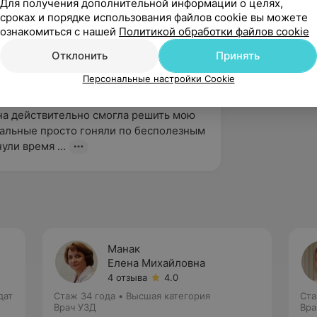
Для получения дополнительной информации о целях,
сроках и порядке использования файлов cookie вы можете
ознакомиться с нашей
Политикой обработки файлов cookie
Отклонить
Принять
Персональные настройки Cookie
вержден
Рекомендую
а действительно смогла решить мою 
альные просто гоняли по бесполезным 
ули время ...
Манак
Елена Михайловна
4 отзыва
4.0
дат
Стаж 34 года
•
Высшая категория
Ста
Врач УЗД
Вра