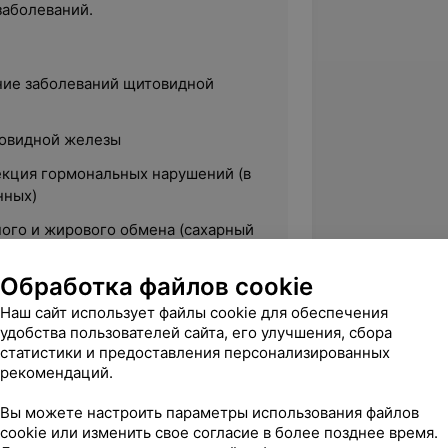
заболеваний.
ние заболеваний щитовидной
товидной железы
екция гормональных нарушений (в
нных)
ого и жирового обмена (сахарный
а и т.д.)
Обработка файлов cookie
ты в детской эндокринологии
Наш сайт использует файлы cookie для обеспечения
 развития у детей и подростков
удобства пользователей сайта, его улучшения, сбора
статистики и предоставления персонализированных
претация лабораторных
рекомендаций.
Вы можете настроить параметры использования файлов
cookie или изменить свое согласие в более позднее время.