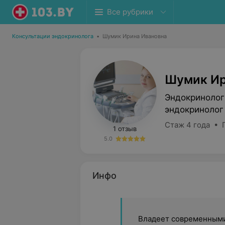
Все рубрики
Консультации эндокринолога
•
Шумик Ирина Ивановна
Шумик Ир
Эндокринолог
эндокринолог
Стаж 4 года • 
1 отзыв
5.0
Инфо
Владеет современными