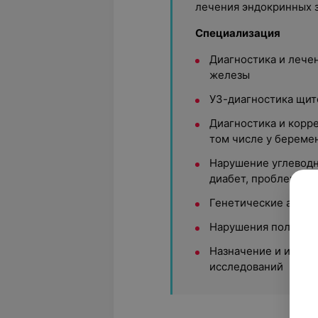
лечения эндокринных 
Специализация
Диагностика и лече
железы
УЗ-диагностика щи
Диагностика и корр
том числе у береме
Нарушение углеводн
диабет, проблема вес
Генетические аспек
Нарушения полового
Назначение и интер
исследований