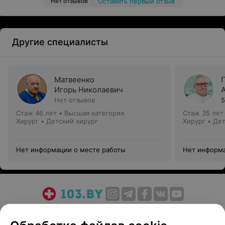
Нет отзывов
Оставить первый отзыв
Другие специалисты
Матвеенко
Игорь Николаевич
Нет отзывов
5
Стаж 46 лет
•
Высшая категория
Стаж 35 лет
Хирург • Детский хирург
Хирург • Де
Нет информации о месте работы
Нет информа
О проекте
Новости проекта
Размещение рекламы
Медицинский маркетинг
Публичный договор