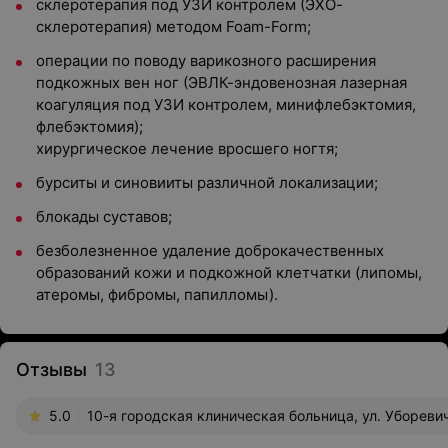
склеротерапия под УЗИ контролем (ЭХО-
склеротерапия) методом Foam-Form;
операции по поводу варикозного расширения
подкожных вен ног (ЭВЛК-эндовенозная лазерная
коагуляция под УЗИ контролем, минифлебэктомия,
флебэктомия);
хирургическое лечение вросшего ногтя;
бурситы и синовииты различной локализации;
блокады суставов;
безболезненное удаление доброкачественных
образований кожи и подкожной клетчатки (липомы,
атеромы, фибромы, папилломы).
Отзывы
13
5.0
10-я городская клиническая больница, ул. Уборевич