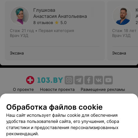
Глушкова
Анастасия Анатольевна
8 отзывов
5.0
2
Стаж 21 год
•
Первая категория
Стаж 18 лет
Врач УЗД
Врач УЗД
Эксана
Эксана
О проекте
Новости проекта
Размещение рекламы
Медицинский маркетинг
Публичный договор
Обработка файлов cookie
Пользовательское соглашение
Способы оплаты
Наш сайт использует файлы cookie для обеспечения
Вакансии
Партнеры
удобства пользователей сайта, его улучшения, сбора
Написать руководителю 103.by
статистики и предоставления персонализированных
Написать в поддержку
рекомендаций.