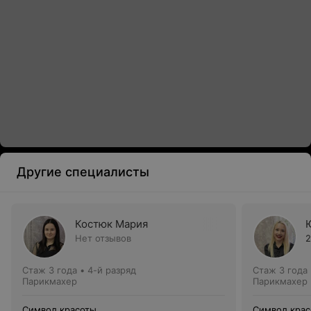
Другие специалисты
Костюк Мария
Нет отзывов
2
Стаж 3 года
•
4-й разряд
Стаж 3 года
Парикмахер
Парикмахер
Символ красоты
Символ кра