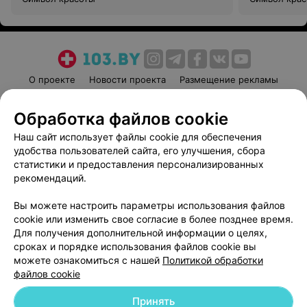
О проекте
Новости проекта
Размещение рекламы
Медицинский маркетинг
Публичный договор
Обработка файлов cookie
Пользовательское соглашение
Способы оплаты
Наш сайт использует файлы cookie для обеспечения
Вакансии
Партнеры
удобства пользователей сайта, его улучшения, сбора
Написать руководителю 103.by
статистики и предоставления персонализированных
Написать в поддержку
рекомендаций.
Персональные настройки cookie
Вы можете настроить параметры использования файлов
Обработка персональных данных
cookie или изменить свое согласие в более позднее время.
Для получения дополнительной информации о целях,
сроках и порядке использования файлов cookie вы
можете ознакомиться с нашей
Политикой обработки
файлов cookie
Принять