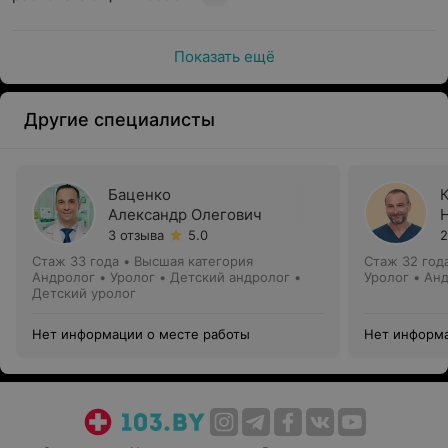
Показать ещё
Другие специалисты
Баценко
Александр Олегович
3 отзыва
5.0
2
Стаж 33 года
•
Высшая категория
Стаж 32 год
Андролог • Уролог • Детский андролог •
Уролог • Ан
Детский уролог
Нет информации о месте работы
Нет информа