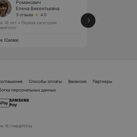
Романович
Черно
Елена Викентьевна
Викто
3 отзыва
4.0
9 отзы
ж 18 лет
•
Первая категория
Стаж 28 лет
•
Пер
матолог
Дерматолог
ve (Салвэ)
Salve (Салвэ)
соглашение
Способы оплаты
Вакансии
Партнеры
ботка персональных данных
ом. 16 | help@103.by