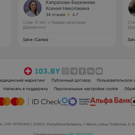
Капралова-Березнева
Ксения Николаевна
34 отзыва
4.7
Стаж 17 лет
•
Первая категория
Ста
Дерматолог
Дер
Salve (Салвэ)
Sal
едицинский маркетинг
Публичный договор
Пользовательское 
Написать в поддержку
Персональные настройки cookie
Обра
б», УНП 191700409
| 220012, Республика Беларусь, г. Минск, улица Толбухина, 2, п
Служба поддержки
+375 291212755