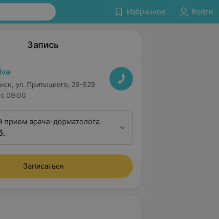
Избранное
Войти
Запись
lve
нск, ул. Притыцкого, 29-529
с 09:00
 прием врача-дерматолога
б.
Записаться