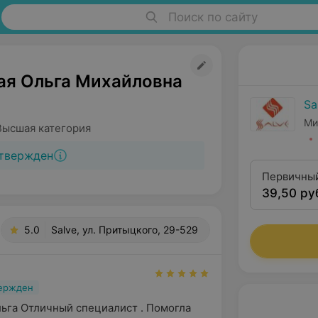
Поиск по сайту
ая Ольга Михайловна
Sa
Ми
Высшая категория
твержден
Первичный
39,50 ру
5.0
Salve, ул. Притыцкого, 29-529
вержден
ьга Отличный специалист . Помогла 