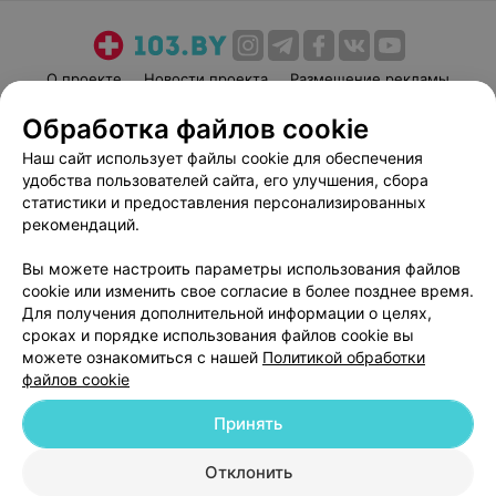
О проекте
Новости проекта
Размещение рекламы
Медицинский маркетинг
Публичный договор
Обработка файлов cookie
Пользовательское соглашение
Способы оплаты
Наш сайт использует файлы cookie для обеспечения
Вакансии
Партнеры
удобства пользователей сайта, его улучшения, сбора
статистики и предоставления персонализированных
Написать руководителю 103.by
рекомендаций.
Написать в поддержку
Персональные настройки cookie
Вы можете настроить параметры использования файлов
cookie или изменить свое согласие в более позднее время.
Обработка персональных данных
Для получения дополнительной информации о целях,
сроках и порядке использования файлов cookie вы
можете ознакомиться с нашей
Политикой обработки
файлов cookie
Принять
© 2026 ООО «Артокс Лаб», УНП 191700409
| 220012, Республика Беларусь,
Отклонить
г. Минск, улица Толбухина, 2, пом. 16 | help@103.by