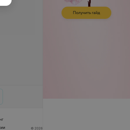
нг
сии
© 2026 ООО «Артокс Лаб», УНП 191700409
| 220012,