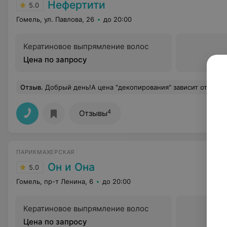
Нефертити
5.0
Гомель, ул. Павлова, 26
до 20:00
Кератиновое выпрямление волос
Цена по запросу
Отзыв
.
Добрый день!А цена "декопирования" зависит от длин
4
Отзывы
ПАРИКМАХЕРСКАЯ
Он и Она
5.0
Гомель, пр-т Ленина, 6
до 20:00
Кератиновое выпрямление волос
Цена по запросу