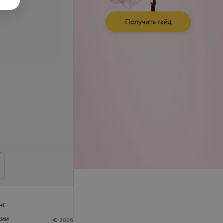
нг
сии
© 2026 ООО «Артокс Лаб», УНП 191700409
| 220012,