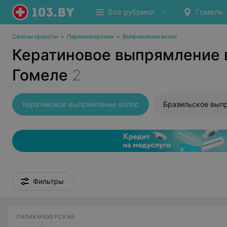
Все рубрики
Гомель
Салоны красоты
•
Парикмахерские
•
Выпрямление волос
Кератиновое выпрямление 
Гомеле
2
Кератиновое выпрямление волос
Фильтры
ПАРИКМАХЕРСКАЯ