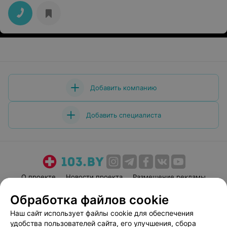
Добавить компанию
Добавить специалиста
О проекте
Новости проекта
Размещение рекламы
Медицинский маркетинг
Публичный договор
Обработка файлов cookie
Пользовательское соглашение
Способы оплаты
Наш сайт использует файлы cookie для обеспечения
Вакансии
Партнеры
удобства пользователей сайта, его улучшения, сбора