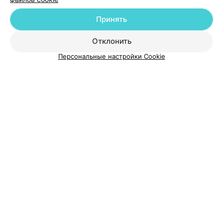
Добавить компанию
Принять
Добавить специалиста
Отклонить
Персональные настройки Cookie
О проекте
Новости проекта
Размещение рекламы
Медицинский маркетинг
Публичный договор
Пользовательское соглашение
Способы оплаты
Вакансии
Партнеры
Написать руководителю 103.by
Написать в поддержку
Персональные настройки cookie
Обработка персональных данных