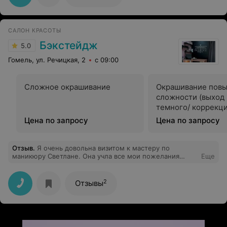
САЛОН КРАСОТЫ
Бэкстейдж
5.0
Гомель, ул. Речицкая, 2
с 09:00
Сложное окрашивание
Окрашивание пов
сложности (выход 
темного/ коррекци
Цена по запросу
Цена по запросу
Отзыв
.
Я очень довольна визитом к мастеру по
маникюру Светлане. Она учла все мои пожелания
Еще
(100% попадание) и проявила профессионализм в
работе (быстро и аккуратно, а главное красиво). Не
могу не отметить удобное расположение салона (в
2
Отзывы
центре, но на тихой улице) и приятную атмосферу в
самом салоне. Спасибо мастеру и коллективу!