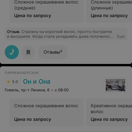
Сложное окрашивание волос
Сложное окрашива
(средние)
(длинные)
Цена по запросу
Цена по запросу
Отзыв
.
Стрижку на короткий волос, просто постригли
и высушили. Когда стала укладывать дома получилось -
Еще
сверху укладка себе, снизу стрижка себе. Ждала
неделю пока отростут немножно, но стало еще хуже.
Не могу сказать про всех мастеров, но мне досталась
4
Отзывы
молоденькая девушка, которой нужно еще подучиться.
ПАРИКМАХЕРСКАЯ
Он и Она
5.0
Гомель, пр-т Ленина, 6
с 08:00
Сложное окрашивание волос
Креативное окраш
волос
Цена по запросу
Цена по запросу