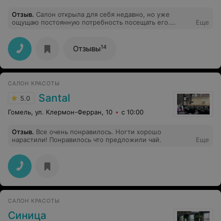
Отзыв
.
Салон открыла для себя недавно, но уже
ощущаю постоянную потребность посещать его.
Еще
Атмосфера уюта и тепла, приветливый и
доброжелательный персонал, высокое качество
обслуживания - за 1 час посещения обеспечено
14
Отзывы
отличное настроение на целый день!Отдельная
благодарность парикмахеру Елене за мастерство и
участие, творческий подход к делу. Помогла советом и
отлично выполнила работу. Мастерство Катерины не
САЛОН КРАСОТЫ
оставит равнодушным никого. Хочется прийти еще и
еще. Большое спасибо, девочки, за талант делать
Santal
5.0
человека красивым! Стану посещать салон регулярно и
рекомендую всем.
Гомель, ул. Клермон-Ферран, 10
с 10:00
Отзыв
.
Все очень понравилось. Ногти хорошо
нарастили! Понравилось что предложили чай.
Еще
САЛОН КРАСОТЫ
Синица