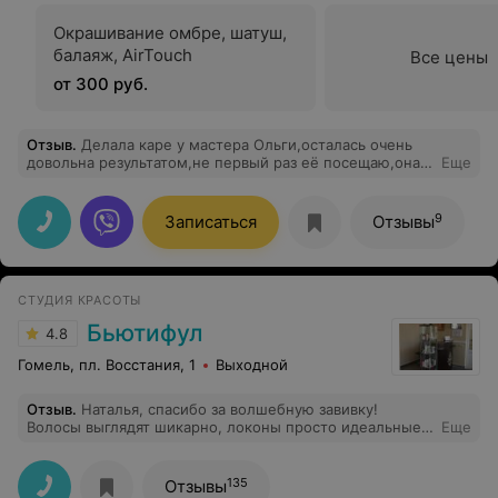
Окрашивание омбре, шатуш,
балаяж, AirTouch
Все цены
от 300 руб.
Отзыв
.
Делала каре у мастера Ольги,осталась очень
довольна результатом,не первый раз её посещаю,она
Еще
находит индивидуальный подход к каждому клиенту
9
Записаться
Отзывы
СТУДИЯ КРАСОТЫ
Бьютифул
4.8
Гомель, пл. Восстания, 1
Выходной
Отзыв
.
Наталья, спасибо за волшебную завивку!
Волосы выглядят шикарно, локоны просто идеальные.
Еще
Вы — мастер с золотыми руками! Очень рекомендую.
135
Отзывы