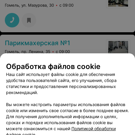
Гомель, ул. Мазурова, 30
с 09:00
Парикмахерская №1
Гомель, пр. Ленина, 35
с 09:00
Обработка файлов cookie
Окрашивание омбре
Все цены
Наш сайт использует файлы cookie для обеспечения
Цена по запросу
удобства пользователей сайта, его улучшения, сбора
статистики и предоставления персонализированных
рекомендаций.
3
Отзывы
Все адреса
Вы можете настроить параметры использования файлов
cookie или изменить свое согласие в более позднее время.
Для получения дополнительной информации о целях,
сроках и порядке использования файлов cookie вы
можете ознакомиться с нашей
Политикой обработки
файлов cookie