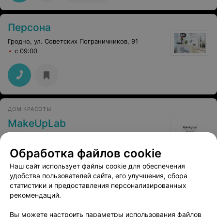
Персона
Гродно, ул. Советских Пограничников, 91
с 09:00
ДОМ КРАСОТЫ
MakeUpLab
Гродно, ул. Замковая, 10/2
с 09:00
Обработка файлов cookie
Стрижка чёлки
Наш сайт использует файлы cookie для обеспечения
Все цены
Цена по запросу
удобства пользователей сайта, его улучшения, сбора
статистики и предоставления персонализированных
рекомендаций.
Вы можете настроить параметры использования файлов