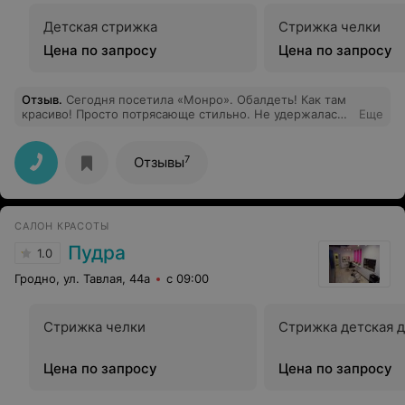
Детская стрижка
Стрижка челки
Цена по запросу
Цена по запросу
Отзыв
.
Сегодня посетила «Монро». Обалдеть! Как там
красиво! Просто потрясающе стильно. Не удержалась,
Еще
чтобы не сфотографироваться. И прическу мне
забомбили классную. Я, конечно, дама красивая, но с
такой прической просто неотразимая стала. Не устаю
7
Отзывы
любоваться в зеркале. Оказывается, для счастья
женщине так немного надо. Полчаса времени — и ты
Монро!
САЛОН КРАСОТЫ
Пудра
1.0
Гродно, ул. Тавлая, 44а
с 09:00
Стрижка челки
Стрижка детская д
Цена по запросу
Цена по запросу