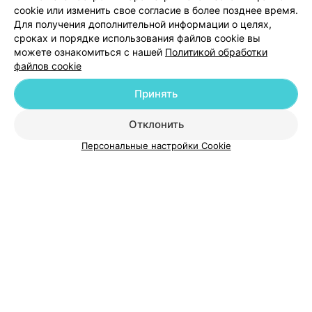
cookie или изменить свое согласие в более позднее время.
Для получения дополнительной информации о целях,
сроках и порядке использования файлов cookie вы
можете ознакомиться с нашей
Политикой обработки
файлов cookie
Добавить компанию
Принять
Отклонить
Добавить специалиста
Персональные настройки Cookie
О проекте
Новости проекта
Размещение рекламы
Медицинский маркетинг
Публичный договор
Пользовательское соглашение
Способы оплаты
Вакансии
Партнеры
Написать руководителю 103.by
Написать в поддержку