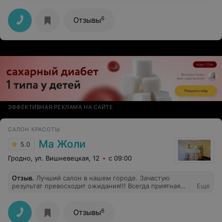
уровне, и кабинет маникюра и педикюра. Всегда
встретят с улыбкой, предложат чай/кофе ещё и
конфетами угостят!) очень довольна их
6
Отзывы
профессионализмом. Буду продолжать ходить и
дальше) так держать!)
ЭФФЕКТИВНАЯ РЕКЛАМА НА САЙТЕ
САЛОН КРАСОТЫ
Ма Жоли
5.0
Гродно, ул. Вишневецкая, 12
с 09:00
Отзыв
.
Лучший салон в нашем городе. Зачастую
результат превосходит ожидания!!! Всегда приятная
Еще
атмосфера!!!
6
Отзывы