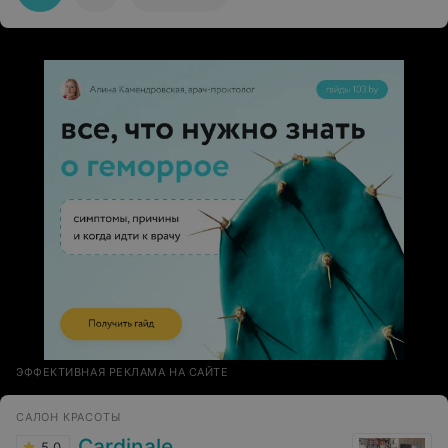
перезвонят, уточнят, помогут перенести или
замениться с кем-то при необходимости. Во время
процедуры предложат чай, кофе и конфетку) Хорошая
и приятная система лояльности к постоянным
клиентам!) Особые слова благодарности адресую
мастеру по педикюру Светлане - это настоящий
врачеватель наших пяточек и пальчиков, всегда
стремится использовать новейшие технологии и
индивидуальный подход к клиенту. Также Светлана -
приятнейший, деликатный и внимательный человек, с
которым одинаково приятно как поговорить, так и
помолчать во время сеанса!!!) Всему коллективу
желаю наилучших благ, процветания и радости от
своей работы!
ЭФФЕКТИВНАЯ РЕКЛАМА НА САЙТЕ
САЛОН КРАСОТЫ
Cardinale
5.0