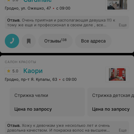
Гродно, ул. Ожешко, 47
с 09:00
Отзыв
.
Очень приятная и располагающая девушка !!!) к
тому же еще и профессионал в своем деле , все
Еще
детально , точечно . Работа потрясающая . Очень
нравится ) теперь это мой мастер :)
138
Отзывы
Все адреса
САЛОН КРАСОТЫ
Каори
5.0
Гродно, пр-т Я. Купалы, 63
с 09:00
Стрижка челки
Стрижка детская д
Цена по запросу
Цена по запросу
Отзыв
.
Хожу к девочкам уже несколько лет и очень
довольна качеством. И покраска волос на высшем
Еще