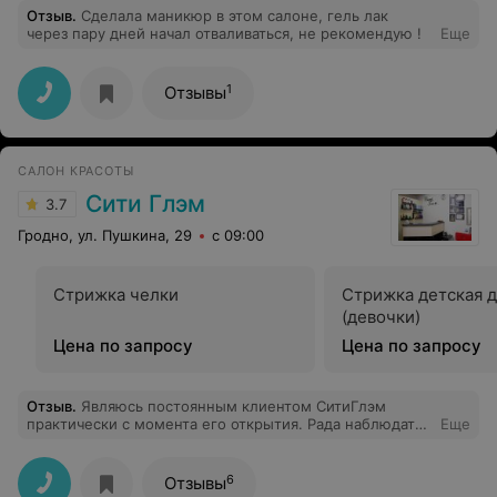
Отзыв
.
Сделала маникюр в этом салоне, гель лак
через пару дней начал отваливаться, не рекомендую !
Еще
1
Отзывы
САЛОН КРАСОТЫ
Сити Глэм
3.7
Гродно, ул. Пушкина, 29
с 09:00
Стрижка челки
Стрижка детская д
(девочки)
Цена по запросу
Цена по запросу
Отзыв
.
Являюсь постоянным клиентом СитиГлэм
практически с момента его открытия. Рада наблюдать,
Еще
как развивается салон. Но главное - какие
замечательные сотрудники там работают!)
Администраторы всегда очень приветливы и заботятся
6
Отзывы
о комфорте клиента, подыщут удобное время,