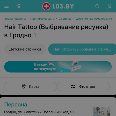
Салоны красоты
•
Парикмахерские
•
Стрижка
•
Детские парикмахерские
Hair Tattoo (Выбривание рисунка)
в Гродно
1
Детские стрижки
Hair Tattoo (Выбривание рисунка)
Фильтры
Карта
Персона
Гродно, ул. Советских Пограничников, 91