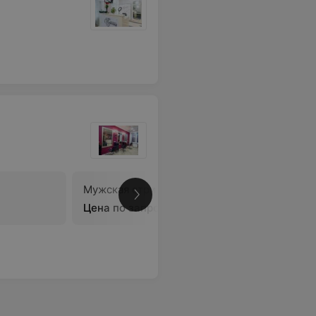
Мужская стрижка
В
Цена по запросу