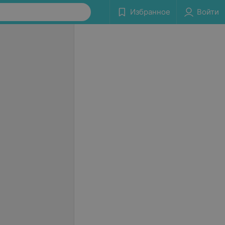
Избранное
Войти