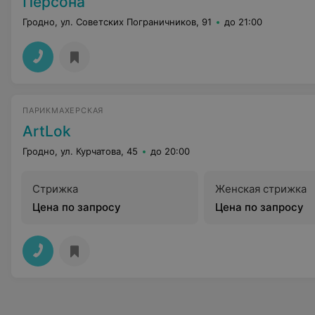
Персона
Гродно, ул. Советских Пограничников, 91
до 21:00
ПАРИКМАХЕРСКАЯ
ArtLok
Гродно, ул. Курчатова, 45
до 20:00
Стрижка
Женская стрижка
Цена по запросу
Цена по запросу