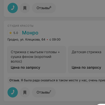
6
Отзывы
СТУДИЯ КРАСОТЫ
Монро
5.0
Гродно, ул. Клецкова, 64
с 09:00
Стрижка с мытьем головы +
Детская стрижка
сушка феном (короткий
волос)
Цена по запросу
Цена по запросу
Отзыв
.
Я была рада оказаться в таком месте у нас, очень приветливый персонал. Впечатление, что их принимали по навыку общительности в том числе) Так что будет 
7
Отзывы