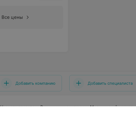
Все цены
Добавить компанию
Добавить специалиста
Новости проекта
Размещение рекламы
Медицинский маркети
говор
Пользовательское соглашение
Способы оплаты
Вакан
еры
Написать руководителю 103.by
Написать в поддержку
нальные настройки cookie
Обработка персональных данных