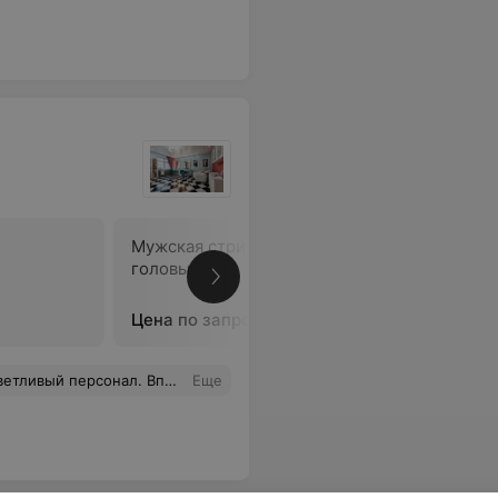
Мужская стрижка с мытьем
Подравни
головы
срезом
Цена по запросу
Цена по 
о чем поговорить разместившись в удобных креслах или на кушетке)
Еще