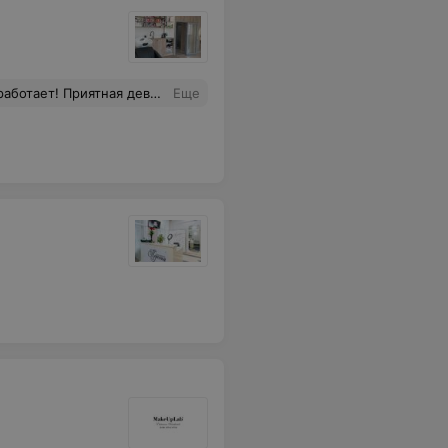
ту) однозначно, вернусь ещё) и советую всем)
Еще