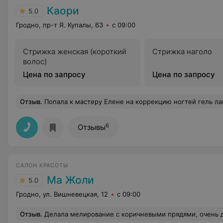
Каори
5.0
Гродно, пр-т Я. Купалы, 63
с 09:00
Стрижка женская (короткий
Стрижка наголо
волос)
Цена по запросу
Цена по запросу
Отзыв
.
Попала к мастеру Елене на коррекцию ногтей гель лаком. Осталась очень довольна. От назначенного времени пришлось подождать минут 10, но и чай/кофе предложили, и атмосфера царила такая, будто я давно всех их знаю
6
Отзывы
САЛОН КРАСОТЫ
Ма Жоли
5.0
Гродно, ул. Вишневецкая, 12
с 09:00
Отзыв
.
Делала мелирование с коричневыми прядями, очень довольна,