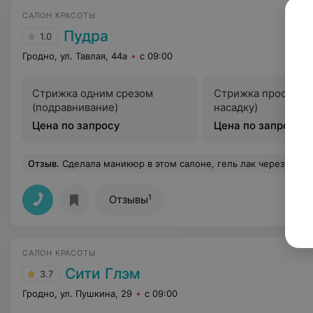
САЛОН КРАСОТЫ
Пудра
1.0
Гродно, ул. Тавлая, 44а
с 09:00
Стрижка одним срезом
Стрижка простая (
(подравнивание)
насадку)
Цена по запросу
Цена по запросу
Отзыв
.
Сделала маникюр в этом салоне, гель лак через пару дней начал о
1
Отзывы
САЛОН КРАСОТЫ
Сити Глэм
3.7
Гродно, ул. Пушкина, 29
с 09:00