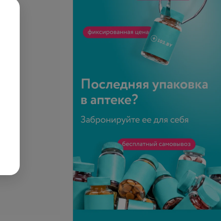
етская от 7 до 10
Все цены
запросу