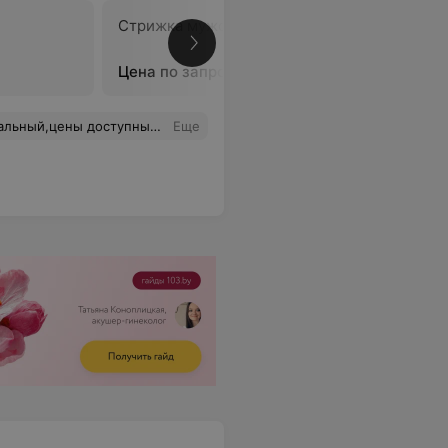
Стрижка мужская
Стрижка 
(мальчик
Цена по запросу
Цена по 
рошие,доброжелательны,всем советую))))
Еще