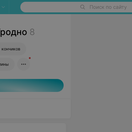
Поиск по сайту
Гродно
8
 кончиков
лины