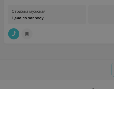
Стрижка мужская
Цена по запросу
О проекте
Публичный до
Партн
Персо