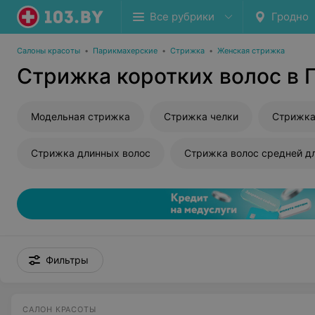
Все рубрики
Гродно
Салоны красоты
•
Парикмахерские
•
Стрижка
•
Женская стрижка
Стрижка коротких волос в 
Модельная стрижка
Стрижка челки
Стрижка
Стрижка длинных волос
Стрижка волос средней д
Фильтры
САЛОН КРАСОТЫ