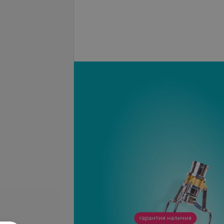
вание волос одним
Все цены
запросу