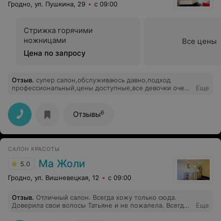
Гродно, ул. Пушкина, 29
с 09:00
Стрижка горячими
ножницами
Все цены
Цена по запросу
Отзыв
.
супер салон,обслуживаюсь давно,подход
профессиональный,цены доступные,все девочки очень
Еще
хорошие,доброжелательны,всем советую))))
6
Отзывы
САЛОН КРАСОТЫ
Ма Жоли
5.0
Гродно, ул. Вишневецкая, 12
с 09:00
Отзыв
.
Отличный салон. Всегда хожу только сюда.
Доверила свои волосы Татьяне и не пожалела. Всегда
Еще
отличный результат и после стрижки, и после