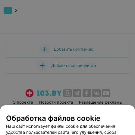
1
2
Добавить компанию
Добавить специалиста
О проекте
Новости проекта
Размещение рекламы
Медицинский маркетинг
Публичный договор
Обработка файлов cookie
Пользовательское соглашение
Способы оплаты
Наш сайт использует файлы cookie для обеспечения
Вакансии
Партнеры
удобства пользователей сайта, его улучшения, сбора