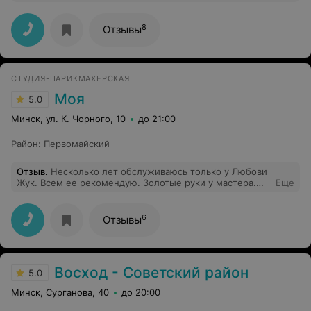
шоколадом... ну очень приятно.
8
Отзывы
СТУДИЯ-ПАРИКМАХЕРСКАЯ
Моя
5.0
Минск, ул. К. Чорного, 10
до 21:00
Район
:
Первомайский
Отзыв
.
Несколько лет обслуживаюсь только у Любови
Жук. Всем ее рекомендую. Золотые руки у мастера.
Еще
Приятный характер и хорошее общение, на мой взгляд,
тоже способствуют комфорту клиента. Очень
благодарна Любови и где бы она не работала - всегда
6
Отзывы
буду ее клиенткой, даже если ездить к ней придется
также далеко, как и сейчас. Спасибо Любови! А если
говорить вообще о студии МОЯ, то да, это хорошее
место. Персонал внимательный, всегда перезвонят-
Восход - Советский район
напомнят. Приятно!
5.0
Минск, Сурганова, 40
до 20:00