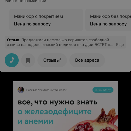
Район
:
Первомайский
Маникюр с покрытием
Маникюр без покр
Цена по запросу
Цена по запросу
Отзыв
.
Предложили несколько вариантов свободной
записи на подологический педикюр в студии ЭСТЕТ на
Еще
Аэродромной. Я выбрала удобное для меня время и
день, о чем сразу написала. Ответили на следующий
день, ровно через сутки, что мое время уже
1
Отзывы
Все адреса
забронировано. Неприятная ситуация. Это
невнимательность администратора или типичная
ситуация в этой студии?! Не рекомендую!