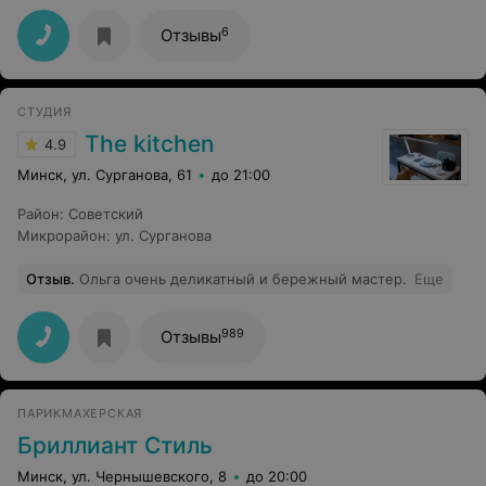
просто достали их. По работе достаточно аккуратно и
быстро, но я записывалась на аппаратный/
6
Отзывы
комбинированный, сделали обычный классический
обрезной. Был сюрприз с оплатой, она только
наличными, об этом при записи никто не предупредил
и о чеке тоже даже говорить не стоит. Мастер
СТУДИЯ
довольно доброжелательна, старалась. Но
впечатление от посещения отрицательное.
The kitchen
4.9
Минск, ул. Сурганова, 61
до 21:00
Район
:
Советский
Микрорайон
:
ул. Сурганова
Отзыв
.
Ольга очень деликатный и бережный мастер.
Еще
989
Отзывы
ПАРИКМАХЕРСКАЯ
Бриллиант Стиль
Минск, ул. Чернышевского, 8
до 20:00