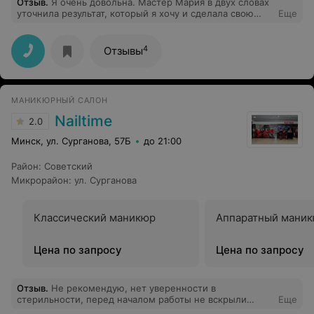
Отзыв
.
Я очень довольна. Мастер Мария в двух словах
уточнила результат, который я хочу и сделала свою
Еще
работу на отлично!!!
4
Отзывы
МАНИКЮРНЫЙ САЛОН
Nailtime
2.0
Минск, ул. Сурганова, 57Б
до 21:00
Район
:
Советский
Микрорайон
:
ул. Сурганова
Классический маникюр
Аппаратный мани
Цена по запросу
Цена по запросу
Отзыв
.
Не рекомендую, нет уверенности в
стерильности, перед началом работы не вскрыли
Еще
пакет с инструментами (с сухожара), а откуда-то