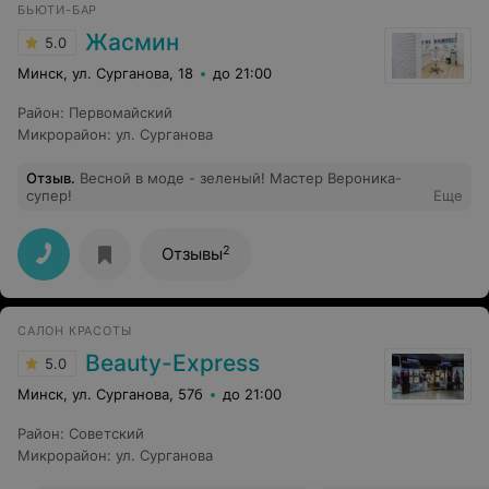
БЬЮТИ-БАР
Жасмин
5.0
Минск, ул. Сурганова, 18
до 21:00
Район
:
Первомайский
Микрорайон
:
ул. Сурганова
Отзыв
.
Весной в моде - зеленый! Мастер Вероника-
супер!
Еще
2
Отзывы
САЛОН КРАСОТЫ
Beauty-Express
5.0
Минск, ул. Сурганова, 57б
до 21:00
Район
:
Советский
Микрорайон
:
ул. Сурганова