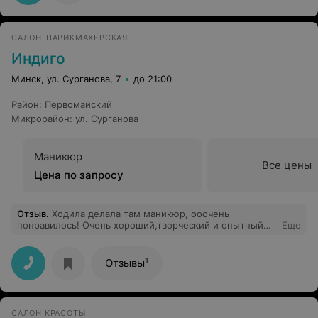
CАЛОН-ПАРИКМАХЕРСКАЯ
Индиго
Минск, ул. Сурганова, 7
до 21:00
Район
:
Первомайский
Микрорайон
:
ул. Сурганова
Маникюр
Все цены
Цена по запросу
Отзыв
.
Ходила делала там маникюр, ооочень
понравилось! Очень хороший,творческий и опытный
Еще
мастер, который серьезно относится к своей работе.
Рекомендую!
1
Отзывы
САЛОН КРАСОТЫ