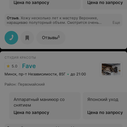
Цена по запросу
Цена по запросу
Отзыв
.
Хожу несколько лет к мастеру Веронике,
наращиваю полуторный объем. Смотрится очень
Еще
естественно, месяц носится всегда, выпадают
равномерно, с учётом того, что иногда сплю лицом в
подушку) Вероника всегда внимательна, обходительна
5
Отзывы
и вежлива, настоящий мастер своего дела.
СТУДИЯ КРАСОТЫ
Fave
5.0
Минск, пр-т Независимости, 85Г
до 21:00
Район
:
Первомайский
Аппаратный маникюр со
Японский уход
снятием
Цена по запросу
Цена по запросу