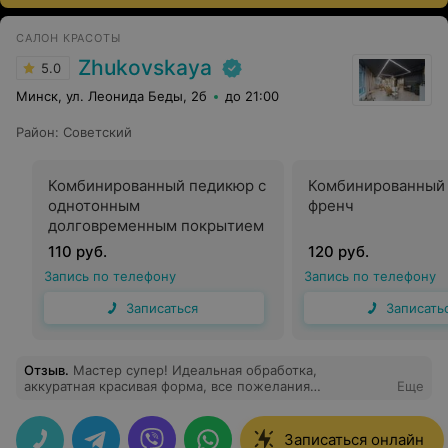
САЛОН КРАСОТЫ
Zhukovskaya
5.0
Минск, ул. Леонида Беды, 2б
до 21:00
Район
:
Советский
Комбинированный педикюр с
Комбинированный
однотонным
френч
долговременным покрытием
110 руб.
120 руб.
Запись по телефону
Запись по телефону
Записаться
Записать
Отзыв
.
Мастер супер! Идеальная обработка,
аккуратная красивая форма, все пожелания
Еще
учитывались, огромная благодарность!)
Записаться онлайн