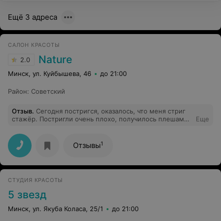
Ещё 3 адреса
САЛОН КРАСОТЫ
Nature
2.0
Минск, ул. Куйбышева, 46
до 21:00
Район
:
Советский
Отзыв
.
Сегодня постригся, оказалось, что меня стриг
стажёр. Постригли очень плохо, получилось плешами.
Еще
Попросил администратора вызвать мастера, который
должен следить за работой своих практикантов, но в
итоге ко мне никто не вышел, только принесли книгу
1
Отзывы
замечаний и предложений. При этом заплатил за
испорченную стрижку, даже никто не извинился.
Парикмахерская ужасная, никому не советую.
СТУДИЯ КРАСОТЫ
5 звезд
Минск, ул. Якуба Коласа, 25/1
до 21:00