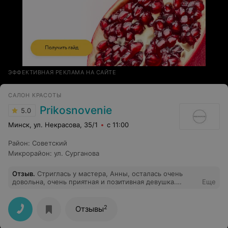
ЭФФЕКТИВНАЯ РЕКЛАМА НА САЙТЕ
САЛОН КРАСОТЫ
Prikosnovenie
5.0
Минск, ул. Некрасова, 35/1
с 11:00
Район
:
Советский
Микрорайон
:
ул. Сурганова
Отзыв
.
Стриглась у мастера, Анны, осталась очень
довольна, очень приятная и позитивная девушка.
Еще
Результат, такой, как и хотела, в общем получила
удовольствие, всем советую, замечательный
мастер!!!!!
2
Отзывы