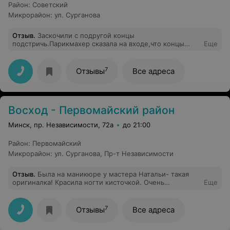
Район
:
Советский
Микрорайон
:
ул. Сурганова
Отзыв
.
Заскочили с подругой концы
подстричь.Парикмахер сказала на входе,что концы
Еще
подстричь стоит 21 тысяча.Мы удивились как
дёшево,но для такой колхозной парикмахерской
сойдёт.Обслуживание не очень ибо парикмахер
7
Отзывы
Все адреса
постоянно отвлекалась и разговаривала со своими
коллегами.На выходе нам сказали,что это стоит 21
рубль!!!!210.000 по старому, за то,чтобы постричь
концы 2 см.Даже в салоне красоты меньше.В общем
Восход - Первомайский район
проблема заключалась в том, что это этих денег не
стоило, тем более в такой задрипаной
Минск, пр. Независимости, 72а
до 21:00
парикмахерской с не профессионалами!
Район
:
Первомайский
Микрорайон
:
ул. Сурганова
,
Пр-т Независимости
Отзыв
.
Была на маникюре у мастера Натальи- такая
оригиналка! Красила ногти кисточкой. Очень
Еще
внимательно и трепетно относится к пожеланиям.
Сама парикмахерская прелестна- после ремонта:
Кондер, навесной потолок, всё аккуратно, просторно, с
7
Отзывы
Все адреса
видом на проспект, окно открывают полностью на
проветривание