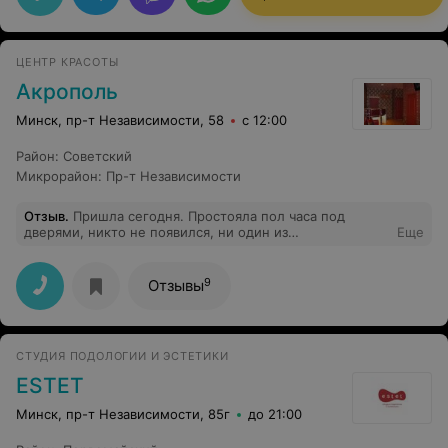
ЦЕНТР КРАСОТЫ
Акрополь
Минск, пр-т Независимости, 58
с 12:00
Район
:
Советский
Микрорайон
:
Пр-т Независимости
Отзыв
.
Пришла сегодня. Простояла пол часа под
дверями, никто не появился, ни один из
Еще
телефонов,указанных на двери, не подняли. Никаких
табличек,что салон не работает,тоже нет.
9
Отзывы
СТУДИЯ ПОДОЛОГИИ И ЭСТЕТИКИ
ESTET
Минск, пр-т Независимости, 85г
до 21:00