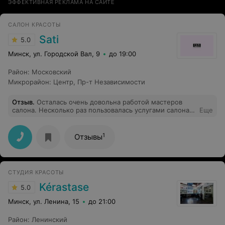
ЭФФЕКТИВНАЯ РЕКЛАМА НА САЙТЕ
САЛОН КРАСОТЫ
Sati
5.0
Минск, ул. Городской Вал, 9
до 19:00
Район
:
Московский
Микрорайон
:
Центр
,
Пр-т Независимости
Отзыв
.
Осталась очень довольна работой мастеров
салона. Несколько раз пользовалась услугами салона и
Еще
планирую стать постоянной клиенткой. Отношение
всегда доброжелательное, работа качественная.
Спасибо!
1
Отзывы
СТУДИЯ КРАСОТЫ
Kérastase
5.0
Минск, ул. Ленина, 15
до 21:00
Район
:
Ленинский