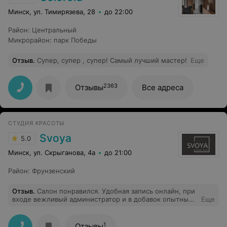
Минск, ул. Тимирязева, 28
до 22:00
Район
:
Центральный
Микрорайон
:
парк Победы
Отзыв
.
Супер, супер , супер! Самый лучший мастер!
Еще
2363
Отзывы
Все адреса
СТУДИЯ КРАСОТЫ
Svoya
5.0
Минск, ул. Скрыганова, 4а
до 21:00
Район
:
Фрунзенский
Отзыв
.
Салон понравился. Удобная запись онлайн, при
входе вежливый администратор и в добавок опытные
Еще
мастера. Спасибо девочки за мой маникюр
1
Отзывы