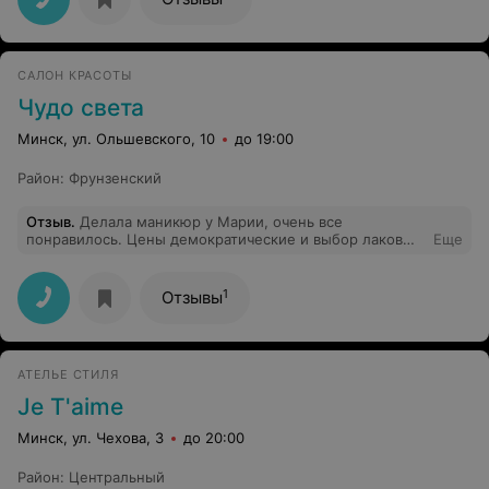
САЛОН КРАСОТЫ
Чудо света
Минск, ул. Ольшевского, 10
до 19:00
Район
:
Фрунзенский
Отзыв
.
Делала маникюр у Марии, очень все
понравилось. Цены демократические и выбор лаков
Еще
большой. В солярий тоже хожу давно, кабинки для
загара обычные, но зато лампы всегда отличные!
Обслуживание неплохое Советую всем
1
Отзывы
АТЕЛЬЕ СТИЛЯ
Je T'aime
Минск, ул. Чехова, 3
до 20:00
Район
:
Центральный