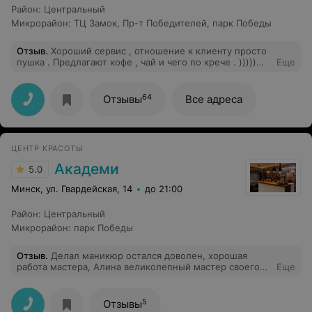
Район
:
Центральный
Микрорайон
:
ТЦ Замок
,
Пр-т Победителей
,
парк Победы
Отзыв
.
Хороший сервис , отношение к клиенту просто
пушка . Предлагают кофе , чай и чего по крече . )))))
Еще
Мастер просто лучший ❤️❤️❤️
64
Отзывы
Все адреса
ЦЕНТР КРАСОТЫ
Академи
5.0
Минск, ул. Гвардейская, 14
до 21:00
Район
:
Центральный
Микрорайон
:
парк Победы
Отзыв
.
Делал маникюр остался доволен, хорошая
работа мастера, Алина великолепный мастер своего
Еще
дела)
5
Отзывы