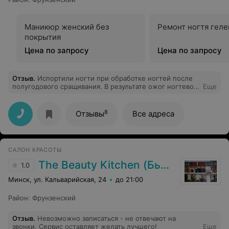
Маникюр женский без
Ремонт ногтя гел
покрытия
Цена по запросу
Цена по запросу
Отзыв
.
Испортили ногти при обработке ногтей после
полугодового сращивания. В результате ожог ногтевой
Еще
пластины, воспаление кутикулы. При этом мастер
критиковала коллег, которые не качественно
исполняют свою работу.
8
Отзывы
Все адреса
САЛОН КРАСОТЫ
The Beauty Kitchen (Бьюти Китчен)
1.0
Минск, ул. Кальварийская, 24
до 21:00
Район
:
Фрунзенский
Отзыв
.
Невозможно записаться - не отвечают на
звонки. Сервис оставляет желать лучшего!
Еще