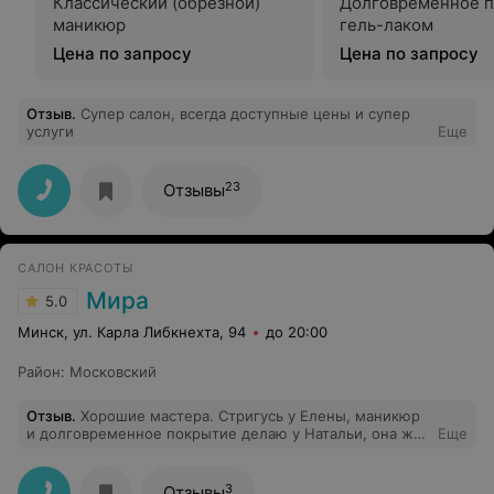
Классический (обрезной)
Долговременное 
маникюр
гель-лаком
Цена по запросу
Цена по запросу
Отзыв
.
Супер салон, всегда доступные цены и супер
услуги
Еще
23
Отзывы
САЛОН КРАСОТЫ
Мира
5.0
Минск, ул. Карла Либкнехта, 94
до 20:00
Район
:
Московский
Отзыв
.
Хорошие мастера. Стригусь у Елены, маникюр
и долговременное покрытие делаю у Натальи, она же,
Еще
Наталья и администратором у них очень давно
работает. Вообще, всегда приятная и теплая
обстановка у девушек. Отличная парикмахерская.
3
Отзывы