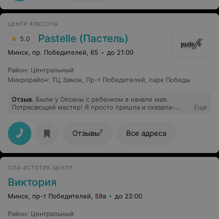
ЦЕНТР КРАСОТЫ
Pastelle (Пастель)
5.0
Минск, пр. Победителей, 65
до 21:00
Район
:
Центральный
Микрорайон
:
ТЦ Замок
,
Пр-т Победителей
,
парк Победы
Отзыв
.
Были у Оксаны с ребенком в начале мая.
Потрясающий мастер! Я просто пришла и сказала-
Еще
сделайте красиво. Результат превзошел ожидания. Не
смотря на достаточно редкие волосы ребенка, она
сделала фэйд, идеальную челку. Прекрасно
7
Отзывы
Все адреса
справлялась с неусидчивым ребенком. Есть с чем
сравнить. Теперь только к этому мастеру.
СПА-ЭСТЕТИК ЦЕНТР
Виктория
Минск, пр-т Победителей, 59а
до 22:00
Район
:
Центральный