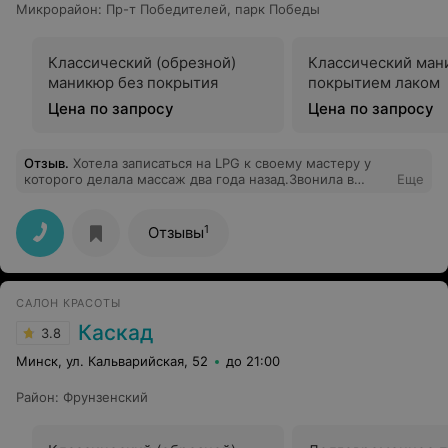
Микрорайон
:
Пр-т Победителей
,
парк Победы
Классический (обрезной)
Классический ман
маникюр без покрытия
покрытием лаком
Цена по запросу
Цена по запросу
Отзыв
.
Хотела записаться на LPG к своему мастеру у
которого делала массаж два года назад.Звонила в
Еще
марте,что бы записаться на май-сказали рано (нет еще
расписания мастеров)!Приехала к ним в апреле
записываться-опять рано!Звоню в конце апреля,а мне
1
Отзывы
говорят:"Вы знаете, расписания еще нет,но уже все
предварительно расписано."Т.е. люди записываются не
зная будет ли работать их мастер просто наугад.А
мастера довольно разные.Когда делала первый раз
САЛОН КРАСОТЫ
побывала у всех,конечно выбрала лучшего.И в
итоге.............Мда....Странная позиция
Каскад
3.8
руководителя.Девочки на рецепции совсем не
опытные.
Минск, ул. Кальварийская, 52
до 21:00
Район
:
Фрунзенский