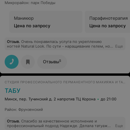
Микрорайон
:
парк Победы
Маникюр
Парафинотерапия
Цена по запросу
Цена по запросу
Отзыв
.
Очень понравилась услуга по укреплению
ногтей Natural Look. По сути - наращивание гелем, но
Еще
мои ногти никогда так естественно не выглядели.
Получилось очень аккуратно, к тому же дали гарантию
на месяц, если что-то сколется или сломается, то
5
Отзывы
ремонт бесплатный. Хочу еще пойти на педикюр,
впечатлило кресло для педикюра, оно большое и
мягкое с разными подушечками под спину.
СТУДИЯ ПРОФЕССИОНАЛЬНОГО ПЕРМАНЕНТНОГО МАКИЯЖА И ТАТУИРОВКИ
ТАБУ
Минск, пер. Тучинский д. 2 напротив ТЦ Корона
до 21:00
Район
:
Фрунзенский
Отзыв
.
Спасибо за качественное исполнение и
профессиональный подход Надежде. Делала татуаж
Еще