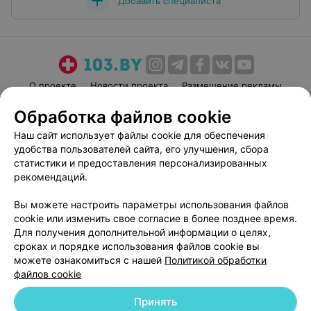
Добавить специалиста
О проекте
Новости проекта
Размещение рекламы
Медицинский маркетинг
Публичный договор
Обработка файлов cookie
Пользовательское соглашение
Способы оплаты
Наш сайт использует файлы cookie для обеспечения
Вакансии
Партнеры
удобства пользователей сайта, его улучшения, сбора
статистики и предоставления персонализированных
Написать руководителю 103.by
рекомендаций.
Написать в поддержку
Персональные настройки cookie
Вы можете настроить параметры использования файлов
cookie или изменить свое согласие в более позднее время.
Обработка персональных данных
Для получения дополнительной информации о целях,
сроках и порядке использования файлов cookie вы
можете ознакомиться с нашей
Политикой обработки
файлов cookie
Принять