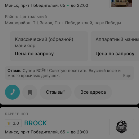
Минск, пр-т Победителей, 65
до 22:00
Район
:
Центральный
Микрорайон
:
ТЦ Замок
,
Пр-т Победителей
,
парк Победы
Классический (обрезной)
Аппаратный мани
маникюр
Цена по запросу
Цена по запросу
Отзыв
.
Супер ВСЁ!!! Советую посетить. Вкусный кофе и
много красивых девушек.
Еще
5
Отзывы
Все адреса
БАРБЕРШОП
BROCK
3.0
Минск, пр-т Победителей, 65
до 23:00