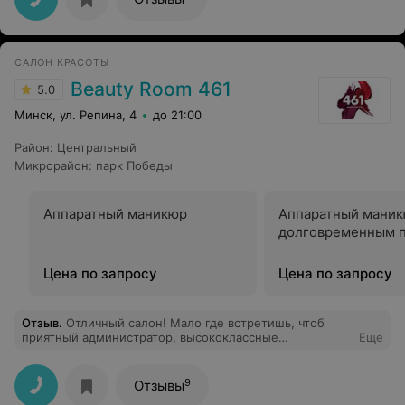
САЛОН КРАСОТЫ
Beauty Room 461
5.0
Минск, ул. Репина, 4
до 21:00
Район
:
Центральный
Микрорайон
:
парк Победы
Аппаратный маникюр
Аппаратный маник
долговременным 
Цена по запросу
Цена по запросу
Отзыв
.
Отличный салон! Мало где встретишь, чтоб
приятный администратор, высококлассные
Еще
специалисты, премиальный уровень используемых
препаратов и комфортная обстановка представляли
собой одно место. Спасибо за идеальны ногти и
9
Отзывы
стрижку(и капучино на овсяном молоке))