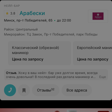
НЕЙЛ-БАР
Арабески
3.8
Минск, пр-т Победителей, 65
до 22:00
Район
:
Центральный
Микрорайон
:
ТЦ Замок
,
Пр-т Победителей
,
парк Победы
Классический (обрезной)
Европейский мани
маникюр
Цена по запросу
Цена по запросу
Отзыв
.
Хожу в ваш нейл- бар уже долгое время, всегда
очень довольна!! В последний раз делала маникюр и
Еще
педикюр - все идеально!! Отличное отношение,
профессионализм мастеров , отличная атмосфера!
32
Отзывы
Все адреса