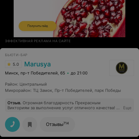
ЭФФЕКТИВНАЯ РЕКЛАМА НА САЙТЕ
БЬЮТИ-БАР
Marusya
5.0
Минск, пр-т Победителей, 65
до 21:00
Район
:
Центральный
Микрорайон
:
ТЦ Замок
,
Пр-т Победителей
,
парк Победы
Отзыв
.
Огромная благодарность Прекрасным
Викториям за выполнение услуг отличного качества! И
Еще
маникюр и брови - выше всяких похвал. Следующий
раз - только к вам.
714
Отзывы