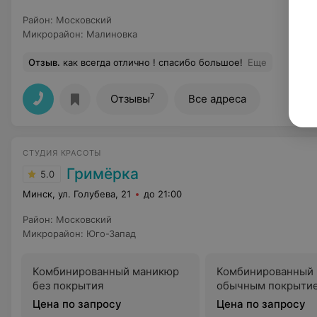
Район
:
Московский
Микрорайон
:
Малиновка
Отзыв
.
как всегда отлично ! спасибо большое!
Еще
7
Отзывы
Все адреса
СТУДИЯ КРАСОТЫ
Гримёрка
5.0
Минск, ул. Голубева, 21
до 21:00
Район
:
Московский
Микрорайон
:
Юго-Запад
Комбинированный маникюр
Комбинированный 
без покрытия
обычным покрыти
Цена по запросу
Цена по запросу