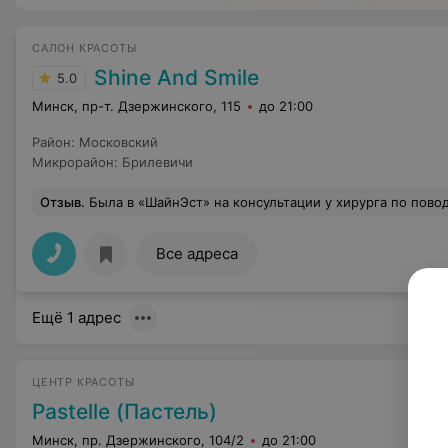
САЛОН КРАСОТЫ
Shine And Smile
5.0
Минск, пр-т. Дзержинского, 115
до 21:00
Район
:
Московский
Микрорайон
:
Брилевичи
Отзыв
.
Была в «ШайнЭст» на консультации у хирурга по поводу коррекции рубца и не пожалела о выборе медицинского центра. Врач внимательно осмотрел, задал уточняющие вопросы (Откуда появился рубец? Как давно? Делала ли что-нибудь, чтобы его скорректировать?). Подробно объяснил, какие сейчас существуют методы коррекции, какие из них подходят для меня. Отвечал на все вопросы спокойно и дружелюбно, д
Все адреса
Ещё 1 адрес
ЦЕНТР КРАСОТЫ
Pastelle (Пастель)
Минск, пр. Дзержинского, 104/2
до 21:00