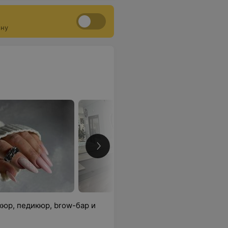
ону
кюр, педикюр, brow-бар и