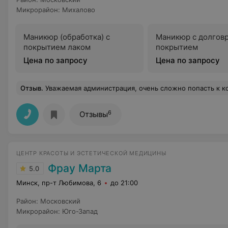
Микрорайон
:
Михалово
Маникюр (обработка) с
Маникюр с долгов
покрытием лаком
покрытием
Цена по запросу
Цена по запросу
Отзыв
.
Уважаемая администрация, очень сложно попасть к косметологу - запись за две недели...Может, Вам стоит взять на раб
6
Отзывы
ЦЕНТР КРАСОТЫ И ЭСТЕТИЧЕСКОЙ МЕДИЦИНЫ
Фрау Марта
5.0
Минск, пр-т Любимова, 6
до 21:00
Район
:
Московский
Микрорайон
:
Юго-Запад