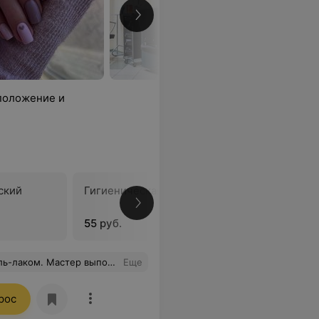
положение и
ский
Гигиеническая обработка
Покрыти
55 руб.
10 руб.
 цветом лака. Теперь я рада и любуюсь своими красивыми ногтями.
Еще
рос