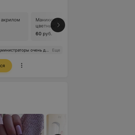
 акрилом
Маникюр + покрытие
Ремонт 1
цветным лаком
60 руб.
5 руб.
риятная и располагающая обстановка.
Еще
ся