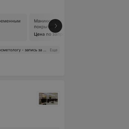
ременным
Маникюр с долговременным
Маникюр
покрытием «френч»
покрытие
Цена по запросу
Цена по 
оту еще одного специалиста? Спасибо за понимание.
Еще